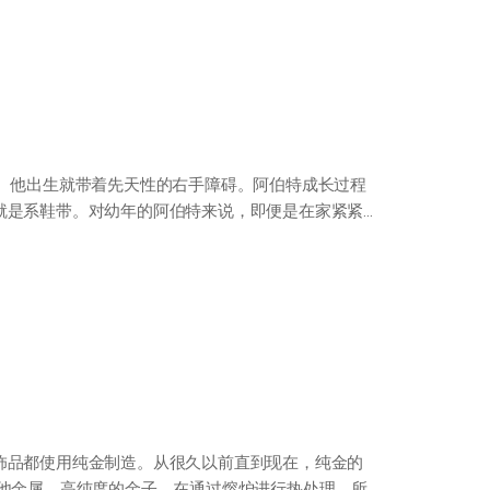
特。他出生就带着先天性的右手障碍。阿伯特成长过程
就是系鞋带。对幼年的阿伯特来说，即便是在家紧紧
饰品都使用纯金制造。从很久以前直到现在，纯金的
其他金属，高纯度的金子。在通过熔炉进行热处理，所