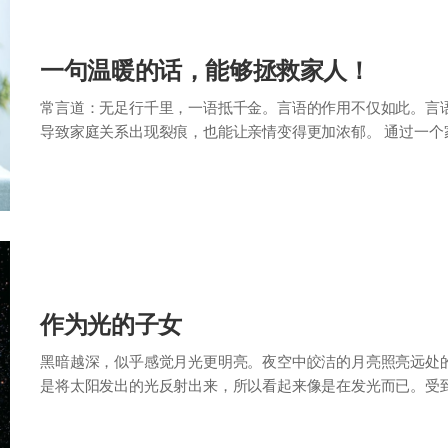
一句温暖的话，能够拯救家人！
常言道：无足行千里，一语抵千金。言语的作用不仅如此。言
导致家庭关系出现裂痕，也能让亲情变得更加浓郁。 通过一
结和和睦。“怎么做什么都这副德行？”、…
作为光的子女
黑暗越深，似乎感觉月光更明亮。夜空中皎洁的月亮照亮远处
是将太阳发出的光反射出来，所以看起来像是在发光而已。受
部都反射时是满月…… 它受到多少光，我…