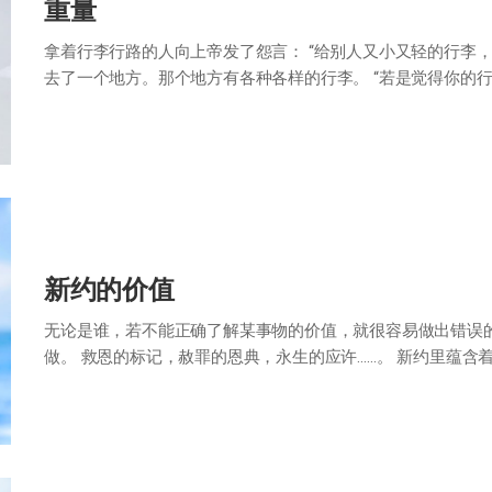
重量
拿着行李行路的人向上帝发了怨言： “给别人又小又轻的行李，
去了一个地方。那个地方有各种各样的行李。 “若是觉得你的
李吧。” 那个人高兴得不知所措…
新约的价值
无论是谁，若不能正确了解某事物的价值，就很容易做出错误
做。 救恩的标记，赦罪的恩典，永生的应许……。 新约里蕴
其价值的话，就可能重蹈因一碗红豆粥…