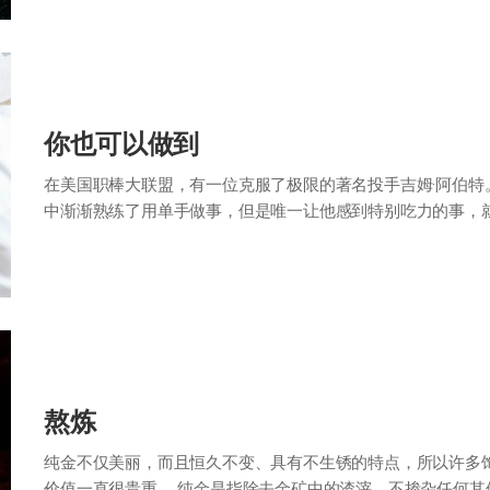
你也可以做到
在美国职棒大联盟，有一位克服了极限的著名投手吉姆·阿伯
中渐渐熟练了用单手做事，但是唯一让他感到特别吃力的事，
系了两次的鞋带，若赶巧鞋带又松开的时候…
熬炼
纯金不仅美丽，而且恒久不变、具有不生锈的特点，所以许多
价值一直很贵重。 纯金是指除去金矿中的渣滓、不掺杂任何