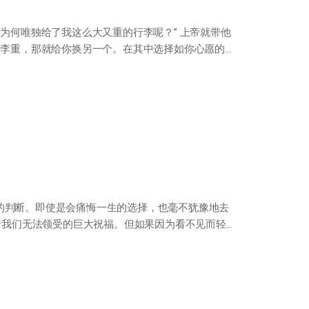
为何唯独给了我这么大又重的行李呢？” 上帝就带他
行李重，那就给你换另一个。在其中选择如你心愿的行
的判断。即使是会痛悔一生的选择，也毫不犹豫地去
含着我们无法领受的巨大祝福。但如果因为看不见而轻视