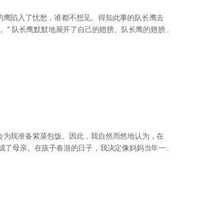
的鹰陷入了忧愁，谁都不想见。得知此事的队长鹰去
。” 队长鹰默默地展开了自己的翅膀。队长鹰的翅膀
会为我准备紫菜包饭。因此，我自然而然地认为，在
也成了母亲。在孩子春游的日子，我决定像妈妈当年一