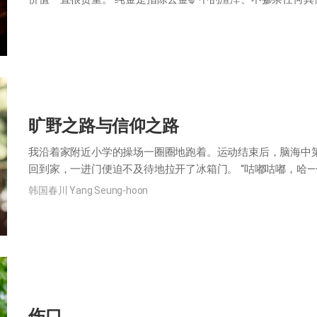
有的渣滓全被剔除后，就会制成高纯度的金…
旷野之路与信仰之路
我沿着家附近小学的操场一圈圈地跑着。运动结束后，脑海中
回到家，一进门便迫不及待地拉开了冰箱门。 “咕嘟咕嘟，哈—
拿出冰淇淋吃，才觉得满足。但那天…
韩国春川 Yang Seung-hoon
伤口