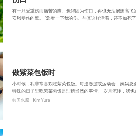
有一只受重伤而痛苦的鹰。觉得因为伤口，再也无法展翅高飞
安慰受伤的鹰。 “您看一下我的伤。与其这样活着，还不如死了
上到处都是伤痕。 “希望你能知道有…
做紫菜包饭时
小时候，我非常喜欢吃紫菜包饭。每逢春游或运动会，妈妈总
特殊的日子里吃紫菜包饭是理所当然的事情。 岁月流转，我
样，为孩子准备紫菜包饭。然而，我这才意…
韩国水原，Kim Yura