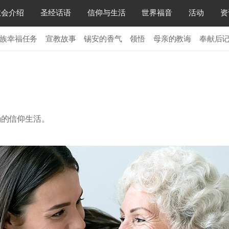
教会介绍
圣经话语
信仰与生活
世界福音
活动
资
族幸福任务
宣教故事
锡安的香气
领悟
母亲的教诲
奉献后
确的信仰生活。