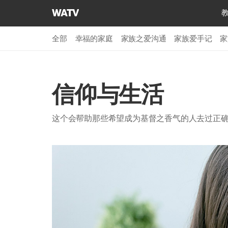
上
帝
的
全部
幸福的家庭
家族之爱沟通
家族爱手记
家
教
会
世
界
信仰与生活
福
音
这个会帮助那些希望成为基督之香气的人去过正
宣
教
协
会