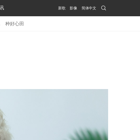
Search
讯
新歌
影像
简体中文
Submit
记
种好心田