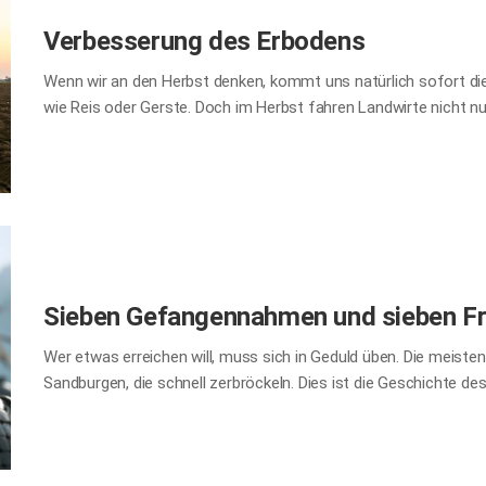
Verbesserung des Erbodens
Wenn wir an den Herbst denken, kommt uns natürlich sofort die
wie Reis oder Gerste. Doch im Herbst fahren Landwirte nicht nur d
auch schon auf die nächste Anbausaison vor, indem sie den Bo
sowie biologischen Eigenschaften optimieren. Diesen Prozess
Durch das Pflügen im Herbst werden Schädlinge und Krankheits
beseitigt. Gleichzeitig fördert das Einarbeiten von Kompost, M
den Boden mit organischen Substanzen an. Das steigert die Bod
im Folgejahr. Ein vorausschauender Landwirt gibt sich also nich
Sieben Gefangennahmen und sieben 
Wer etwas erreichen will, muss sich in Geduld üben. Die meisten 
Sandburgen, die schnell zerbröckeln. Dies ist die Geschichte de
der einen Aufstand niederschlagen musste, um die innere Ordnun
Zhuge Liang den Feind mühelos und nahm den feindlichen Be
Gefangennahme entschied Zhuge Liang, dass dessen Tötung – 