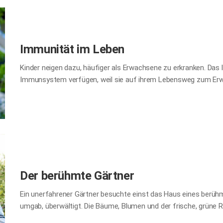
Barbaren genoss – nicht der beste Weg wäre und der Stabilität 
Meng Huos Herz zu gewinnen beziehungsweise dessen Geist zu b
der geniale Shu-Stratege…
Immunität im Leben
Kinder neigen dazu, häufiger als Erwachsene zu erkranken. Das 
Immunsystem verfügen, weil sie auf ihrem Lebensweg zum Erw
und überstanden haben. Dasselbe Prinzip gilt für das Leben sel
zusammen, wenn sie mit Prüfungen, Anfechtungen und scheinba
werden, während andere, ganz gleich, welchen schweren Herau
unerschütterlich bleiben. Diejenigen, die noch nie Schwierigkei
Scheiterns gleich die Flinte ins Korn werfen, wenn sie ihnen 
und kommen im Alltag mit Müh und Not voran. Im Gegensatz dazu
Strapazen durchgestanden…
Der berühmte Gärtner
Ein unerfahrener Gärtner besuchte einst das Haus eines berühm
umgab, überwältigt. Die Bäume, Blumen und der frische, grüne 
eine Szene von Harmonie und Anmut. Lernbegierig stellte der A