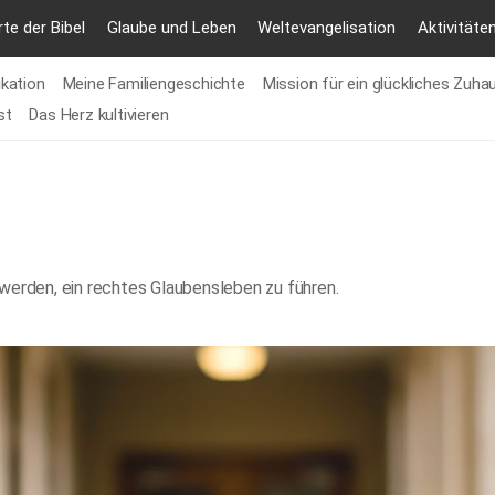
te der Bibel
Glaube und Leben
Weltevangelisation
Aktivitäte
kation
Meine Familiengeschichte
Mission für ein glückliches Zuha
st
Das Herz kultivieren
zu werden, ein rechtes Glaubensleben zu führen.