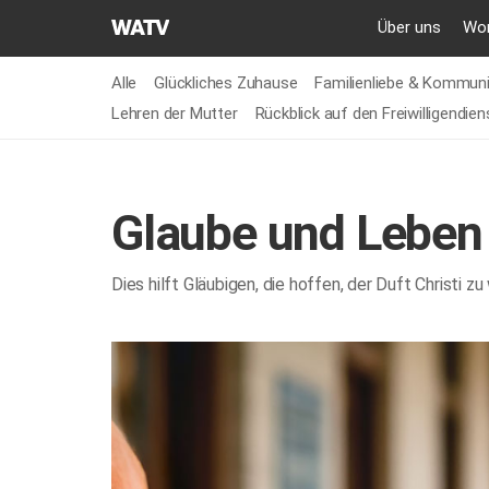
GEMEINDE
Über uns
Wor
GOTTES
DES
Alle
Glückliches Zuhause
Familienliebe & Kommuni
WELTMISSIONSVEREINS
Lehren der Mutter
Rückblick auf den Freiwilligendien
Glaube und Leben
Dies hilft Gläubigen, die hoffen, der Duft Christi 