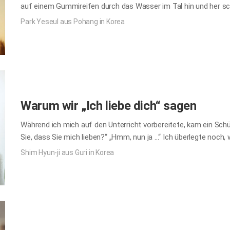
auf einem Gummireifen durch das Wasser im Tal hin und her sch
Nervenkitzel des „Flugzeugs“ auf seinen auf- und abschwingend
Park Yeseul aus Pohang in Korea
Pubertät änderte sich alles auf einmal. Die Aufmerksamkeit un
als lästig, störend und nicht selten als Einmischung in meine Pr
waren, nahm die Kommunikation mit meinem Vater allmählich ab,
im Erwachsenenalter in eine andere Stadt zog, hatten wir kaum 
Warum wir „Ich liebe dich“ sagen
Während ich mich auf den Unterricht vorbereitete, kam ein Sch
Sie, dass Sie mich lieben?“ „Hmm, nun ja ...“ Ich überlegte noc
sich die Antwort selbst gab: „Weil Sie mich lieben, nicht wahr?
Shim Hyun-ji aus Guri in Korea
ich sofort, dass dies die einzig richtige Antwort war – viel kla
braucht keinen tiefgründigen Grund, um jemandem zu sagen, das
Familienangehörigen – sowohl den leiblichen als auch den geistli
weil es so ist. Nicht mehr und…