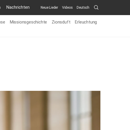
Search
n
Nachrichten
Neue Lieder
Videos
Deutsch
Submit
use
Missionsgeschichte
Zionsduft
Erleuchtung