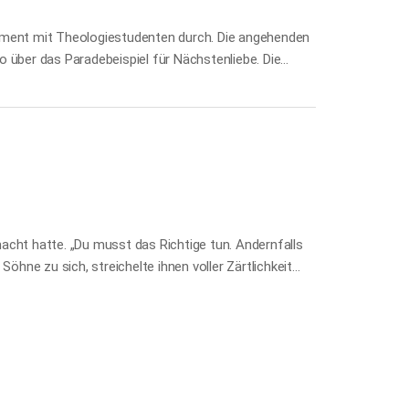
riment mit Theologiestudenten durch. Die angehenden
so über das Paradebeispiel für Nächstenliebe. Die
geschickt. Der Clou: Den Teilnehmern wurde
h in Not war, hustete und am Boden lag. Die Hypothese
nis war verblüffend. Das Predigtthema spielte…
acht hatte. „Du musst das Richtige tun. Andernfalls
e Söhne zu sich, streichelte ihnen voller Zärtlichkeit
im Gesicht: „Mein Kind, das stimmt so nicht ganz.“
 uns nicht mehr lieb, oder?“, fragte ihn sein älteres
 die Arme und gab folgende Antwort: „Doch, auf alle
che tut, werde ich euch immer lieben. Aber mit einem