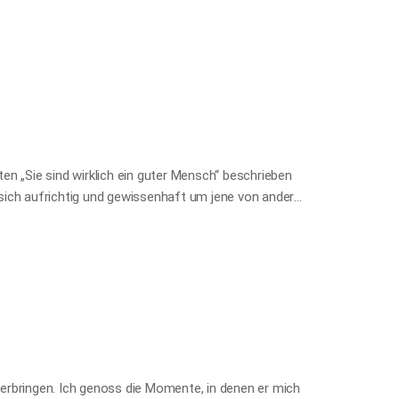
en haben Sie all Ihre Bäume und Blumen mitgebracht?
endet? Und sicherlich muss es teuer sein, eine solche
iesen Ort so schön zu gestalten und zu pflegen?“ Der
aube nicht, dass…
n „Sie sind wirklich ein guter Mensch“ beschrieben
sich aufrichtig und gewissenhaft um jene von anderen
en ihrer offensichtlichen Unzuständigkeit als
llegen, wischen den Schreibtisch eines anderen ab,
affee oder legen beim Mittagessen in der Kantine
ie man unauffällig, im Verborgenen und ohne Wenn und
anderen Arbeitskollegen sprechen sich oft schnell
 anständig an. Und wenn einer…
 verbringen. Ich genoss die Momente, in denen er mich