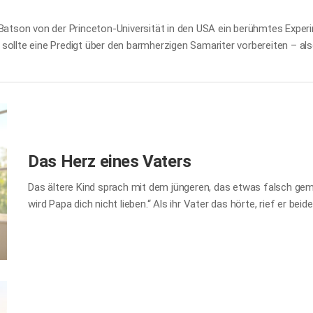
 Batson von der Princeton-Universität in den USA ein berühmtes Expe
e sollte eine Predigt über den barmherzigen Samariter vorbereiten – al
ma. Nach der Vorbereitung wurden die Studenten einzeln zur Kapelle 
 der Strecke platzierten die Forscher einen Schauspieler, der sichtlic
t zur Nächstenliebe auseinandergesetzt hat, hilft eher. Doch das Ergeb
Das Herz eines Vaters
Das ältere Kind sprach mit dem jüngeren, das etwas falsch gem
wird Papa dich nicht lieben.“ Als ihr Vater das hörte, rief er beid
und Sanftmut den Kopf und sagte mit einem herzlichen Lächeln 
„Aber wenn wir etwas Schlechtes und Unartiges tun, dann hast du
Kind mit einem verwirrten Blick. Er nahm seine Kinder sachte in
Fälle! Ganz unabhängig davon, ob ihr das Richtige oder das Fals
Unterschied: Wenn ihr…