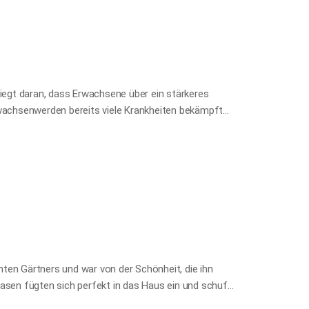
des Staates nicht dienen würde. Daher beschloss er,
rechen und seine Loyalität zu erlangen. So ließ ihn
liegt daran, dass Erwachsene über ein stärkeres
achsenwerden bereits viele Krankheiten bekämpft
bst. Manche Menschen brechen hilflos in sich
r unüberwindbaren Verhältnissen konfrontiert
sforderungen sie auch ausgesetzt sein mögen,
ten erlebt haben oder in der bloßen Annahme eines
begegnen, haben oft eine schwache „Lebensimmunität“
 entwickeln diejenigen, die viele Härten und
ten Gärtners und war von der Schönheit, die ihn
Rasen fügten sich perfekt in das Haus ein und schufen
nfänger mehrere Fragen: „Um ein guter Gärtner zu