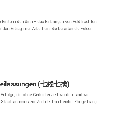
 Ernte in den Sinn – das Einbringen von Feldfrüchten
en Ertrag ihrer Arbeit ein. Sie bereiten die Felder
den pflügen und seine physikalischen, chemischen
 nennt man Herbstpflügen oder Bodenbearbeitung.
erreger in den Erdschollen bekämpft und Unkraut
ist oder Mulch nützliche Mikroorganismen und reichert
enfruchtbarkeit und sichert eine ertragreiche Ernte
t…
Freilassungen (七縱七擒)
Erfolge, die ohne Geduld erzielt werden, sind wie
s Staatsmannes zur Zeit der Drei Reiche, Zhuge Liang,
g wiederherzustellen. Mit allerlei Strategien besiegte
fehlshaber Meng Huo gefangen. Nach Meng Huos
zumal dieser das uneingeschränkte Vertrauen der