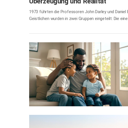
Überzeugung und Realität
1973 führten die Professoren John Darley und Daniel
Geistlichen wurden in zwei Gruppen eingeteilt: Die ein
andere Gruppe befasste sich mit einem neutralen The
unterschiedlich viel Zeit für den Weg gegeben. Entlang
der Forscher: Wer sich gerade intensiv mit der Pflich