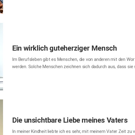
werden, möchte ich ein paar Dinge wissen. Aus welchen Region
Welche Materialien haben Sie für den Zaun und die Hecken verw
Perfektion aufrechtzuerhalten – wie viel kostet es übrigens, d
Gärtner hörte ihm aufmerksam zu und antwortete dann: „Ich gl
Ein wirklich guteherziger Mensch
Im Berufsleben gibt es Menschen, die von anderen mit den Worte
werden. Solche Menschen zeichnen sich dadurch aus, dass sie 
nicht beachteten, belanglosen Aufgaben kümmern, die diese weg
unwichtig abtun. Sie leeren stillschweigend die Mülleimer für Ko
reichen einem müden Kollegen ohne Aufforderung eine Tasse K
das Besteck bereit. Solche intrinsisch freundlichen Gesten, d
Aber vollbringt, sowie die kleinen Aufmerksamkeiten gegenüber 
herum – man erkennt diese Menschen als wirklich gutherzig und
Die unsichtbare Liebe meines Vaters
In meiner Kindheit liebte ich es sehr, mit meinem Vater Zeit zu