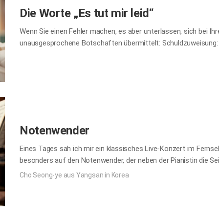
Die Worte „Es tut mir leid“
Wenn Sie einen Fehler machen, es aber unterlassen, sich bei Ihr
unausgesprochene Botschaften übermittelt: Schuldzuweisung: „Da
respektiere Sie nicht.“ Gleichgültigkeit: „Unsere Beziehung ist mi
leid“, wird er von einem ganz anderen Gefühl durchdrungen sein: 
Wertschätzung: „Ich habe großen Respekt vor Ihnen.“ Verbunden
Notenwender
Eines Tages sah ich mir ein klassisches Live-Konzert im Ferns
besonders auf den Notenwender, der neben der Pianistin die Sei
gekleidet, saß er neben der Künstlerin, die ein wunderschönes 
Cho Seong-ye aus Yangsan in Korea
abgewandt, blätterte die Notenblätter gemäß dem Ablauf der g
sich unauffällig im Hintergrund zurück. Als das Konzert zu En
Jubel ausbrach, hielt er sich dezent zurück, um sicherzustellen, d
Tatsächlich ist die Rolle eines Notenwenders oft unbemerkt. Do