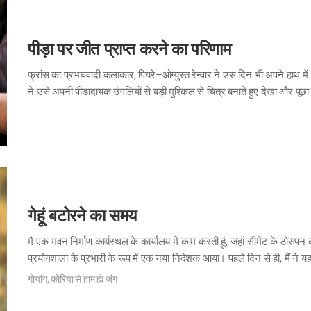
पीड़ा पर जीत प्राप्त करने का परिणाम
फ्रांस का प्रभाववादी कलाकार, पियरे–ओग्युस्त रेन्वार ने उस दिन भी अपने हाथ में
ने उसे अपनी पीड़ादायक उंगलियों से बड़ी मुश्किल से चित्र बनाते हुए देखा और पूछा।
मुस्कुराते हुए उत्तर दिया। “पीड़ा गुजर जाती है, लेकिन सुंदरता बनी रहती है।”
गेहूं बटोरने का समय
मैं एक भवन निर्माण कार्यस्थल के कार्यालय में काम करती हूं, जहां सीमेंट के ठोस
प्रयोगशाला के प्रभारी के रूप में एक नया निदेशक आया। पहले दिन से ही, मैं न
वाली कम्पनी से एक कर्मचारी हमारे कार्यालय की सफाई करने आता था, इस बात की 
गोयांग, कोरिया से हाम ह्ये जंग
मुश्किल होगा, वह स्वयं ही 1,500 वर्गफुट की प्रयोगशाला को अकेले ही साफ करता
वह उनके प्रति नम्र और ग्राहकों के लिए हितकर था। मैं सच…