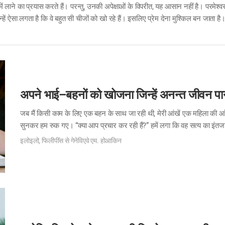
में लाने का प्रयास करते हैं। परन्तु, उनकी अपेक्षाओं के विपरीत, यह आसान नहीं है। परमेश्व
तब उन्हें ऐसा लगता है कि वे बहुत सी चीजों को खो रहे हैं। इसलिए प्रेम देना मुश्किल बन जाता
, "वैसा ही तुम भी एक दूसरे से प्रेम रखो।" परमेश्वर ने…
अपने भाई–बहनों को खोजना जिन्हें अनन्त जीवन पान
जब मैं किसी काम के लिए एक बहन के साथ जा रही थी, मेरी आंखें एक महिला की आंखों
सुनकर हम रुक गए। “क्या आप प्रचार कर रही हैं?” हमें लगा कि वह सत्य का इं
बात करने लगीं। जब हमने उससे कहा कि हम चर्च ऑफ गॉड से हैं और हम स्वर्गीय माता 
इलोइलो, फिलीपींस से गेनेविएवे एम. होआकिन
था। उसके पति ने भी जो घर की मरम्मत कर रहा था, दिलचस्पी दिखाई, इसलिए हम