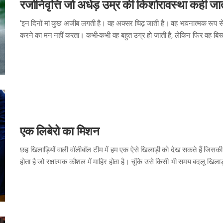
रजोनिवृत्ति जो अधेड़ उम्र की किशोरावस्था कही जात
‘इन दिनों मां कुछ अजीब लगती है। वह अक्सर चिढ़ जाती है। वह भावनात्मक रूप
करने का मन नहीं करता। कभी-कभी वह बहुत उग्र हो जाती है, लेकिन फिर वह बिस्तर
व्यवहार से उसके बच्चे को असहज महसूस होता है। वैसे ही एक मां को भी, अपने आप
कि एक बूढ़ी महिला शीशे के सामने बैठी हो। उसे ऐसा भी महसूस होता है कि उसका
एक लिबेरो का मिशन
छह खिलाड़ियों वाली वॉलीबॉल टीम में हम एक ऐसे खिलाड़ी को देख सकते हैं जिसकी 
होता है जो रक्षात्मक कौशल में माहिर होता है। चूंकि उसे किसी भी समय बदलू खिला
अर्थ है, “स्वतंत्र।” लेकिन वास्तव में उस पर ज्यादा प्रतिबंध होते हैं। लिबेरो को ग
प्रतिद्वंद्वी टीम की सर्विस के लिए जिम्मेदार होता है और उसे पूरी गति से आने वाली
अपनी टीम के सभी कामों का ध्यान रखता…