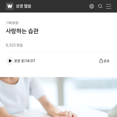
WATV
Search
성경 말씀
Submit
Language
naviga
기획/칼럼
사랑하는 습관
6,533
읽음
본문 읽기
4:07
공유