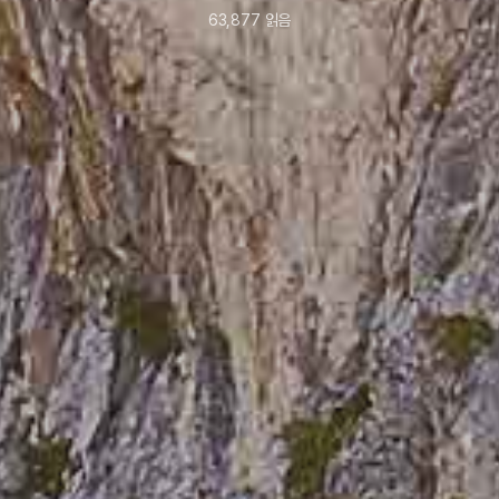
63,877
읽음
2022년
4월
27일