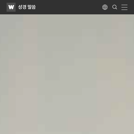
WATV
Search
성경 말씀
Submit
Language
naviga