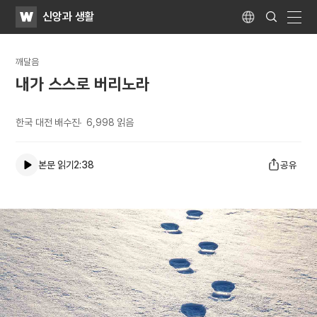
WATV
Search
신앙과 생활
Submit
Language
naviga
깨달음
내가 스스로 버리노라
한국 대전 배수진
6,998
읽음
본문 읽기
2:38
공유