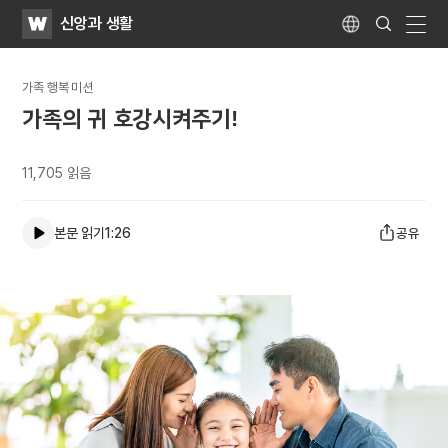
WATV
Search
신앙과 생활
Submit
Language
naviga
가족 행복 미션
가족의 귀 호강시켜주기!
11,705
읽음
본문 읽기
1:26
공유