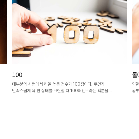
100
돌
과
대부분의 시험에서 제일 높은 점수가 100점이다. 무언가
외할
만족스럽게 꽉 찬 상태를 표현할 때 100퍼센트라는 백분율…
공부