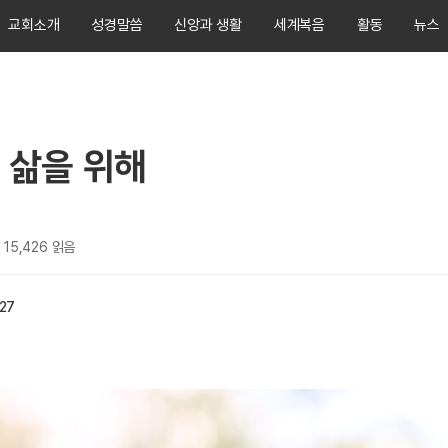
교회소개
성경말씀
신앙과 생활
세계복음
활동
뉴스
 삶을 위해
15,426
읽음
:27