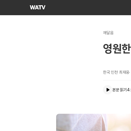
하나님의교회
세계복음선교협회
깨달음
영원한
한국 인천 최재웅
본문 읽기
4