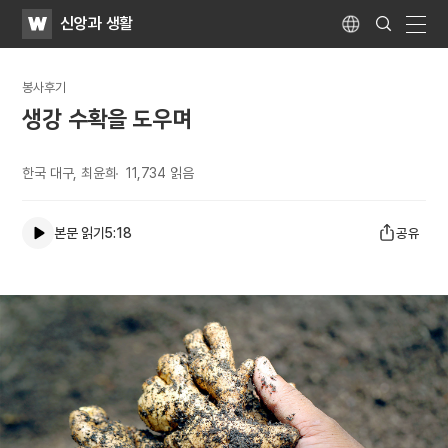
WATV
Search
신앙과 생활
Submit
Language
naviga
봉사후기
생강 수확을 도우며
한국 대구, 최윤희
11,734
읽음
본문 읽기
5:18
공유