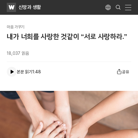
WATV
Search
신앙과 생활
Submit
Language
naviga
마음 가꾸기
내가 너희를 사랑한 것같이 “서로 사랑하라.”
18,037
읽음
본문 읽기
1:48
공유