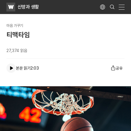
WATV
Search
신앙과 생활
Submit
Language
naviga
마음 가꾸기
티맥타임
27,374
읽음
본문 읽기
2:03
공유