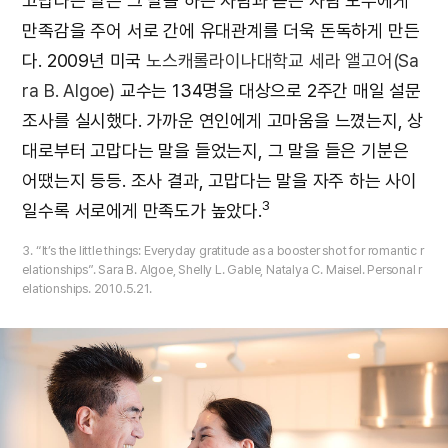
고맙다는 말은 그 말을 하는 사람과 듣는 사람 모두에게
만족감을 주어 서로 간에 유대관계를 더욱 돈독하게 만든
다. 2009년 미국
노스캐롤라이나대학교
세라 앨고어(Sa
ra B. Algoe)
교수는 134명을 대상으로 2주간 매일 설문
조사를 실시했다. 가까운 연인에게 고마움을 느꼈는지, 상
대로부터 고맙다는 말을 들었는지, 그 말을 들은 기분은
어땠는지 등등. 조사 결과, 고맙다는 말을 자주 하는 사이
3
일수록 서로에게 만족도가 높았다.
3. “It’s the little things: Everyday gratitude as a booster shot for romantic r
elationships”. Sara B. Algoe, Shelly L. Gable, Natalya C. Maisel. Personal r
elationships. 2010.5.21.