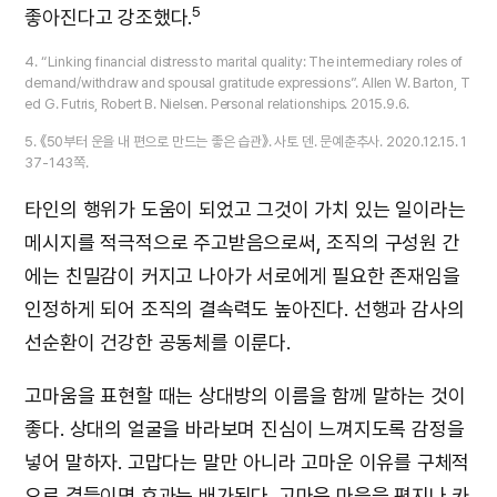
5
좋아진다고 강조했다.
4. “Linking financial distress to marital quality: The intermediary roles of
demand/withdraw and spousal gratitude expressions”. Allen W. Barton, T
ed G. Futris, Robert B. Nielsen. Personal relationships. 2015.9.6.
5. 《50부터 운을 내 편으로 만드는 좋은 습관》. 사토 덴. 문예춘추사. 2020.12.15. 1
37-143쪽.
타인의 행위가 도움이 되었고 그것이 가치 있는 일이라는
메시지를 적극적으로 주고받음으로써, 조직의 구성원 간
에는 친밀감이 커지고 나아가 서로에게 필요한 존재임을
인정하게 되어 조직의 결속력도 높아진다. 선행과 감사의
선순환이 건강한 공동체를 이룬다.
고마움을 표현할 때는 상대방의 이름을 함께 말하는 것이
좋다. 상대의 얼굴을 바라보며 진심이 느껴지도록 감정을
넣어 말하자. 고맙다는 말만 아니라 고마운 이유를 구체적
으로 곁들이면 효과는 배가된다. 고마운 마음을 편지나 카