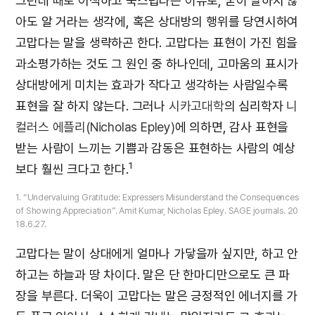
그런데 때로 어색하고 쑥스럽다는 이유로, 굳이 말하지 않
아도 알 거라는 생각에, 혹은 상대방의 행위를 당연시하여
고맙다는 말을 생략하곤 한다. 고맙다는 표현이 가진 힘을
과소평가하는 것도 그 원인 중 하나인데, 고마움의 표시가
상대방에게 미치는 효과가 작다고 생각하는 사람일수록
표현을 잘 하지 않는다. 그러나
시카고대학
의 심리학자
니
컬러스 에플리(Nicholas Epley)
에 의하면, 감사 표현을
받는 사람이 느끼는 기쁨과 감동은 표현하는 사람의 예상
1
보다 훨씬 크다고 한다.
1. “Undervaluing Gratitude: Expressers Misunderstand the Consequences
of Showing Appreciation”. Amit Kumar, Nicholas Epley. SAGE journals. 20
18.6.27.
고맙다는 말이 상대에게 얼마나 가닿을까 싶지만, 하고 안
하고는 하늘과 땅 차이다. 말은 단 한마디만으로도 큰 파
장을 부른다. 더욱이 고맙다는 말은 긍정적인 에너지를 가