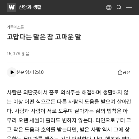
WATV
Search
신앙과 생활
Submit
Language
naviga
가족애소통
고맙다는 말은 참 고마운 말
15,379
읽음
본문 읽기
12:40
공유
사람은 외딴곳에서 홀로 의식주를 해결하며 생활하지 않
는 이상 어떤 식으로든 다른 사람의 도움을 받으며 살아간
다. 사람과 사람이 서로 도우며 살아가는 삶의 법칙은 아
무리 오랜 세월이 흘러도 변하지 않는다. 타인으로부터 크
고 작은 도움과 호의를 받는다면, 받은 사람 역시 그에 상
응하는 무언가를 해주는 것이 마땅하다. 나의 행복과 평안