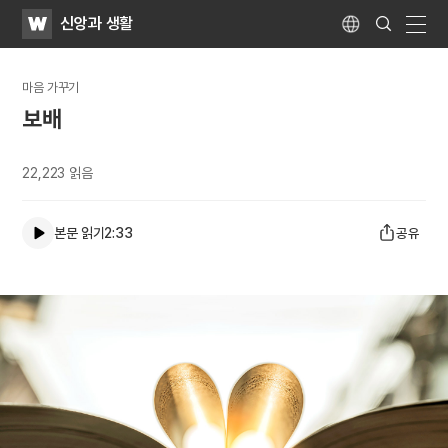
WATV
Search
신앙과 생활
Submit
Language
naviga
마음 가꾸기
보배
22,223
읽음
본문 읽기
2:33
공유