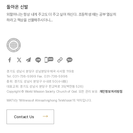
돌아온 신발
외할머니는 항상 내게 주고도 더 주고 싶어 하신다. 초등학생 때는 공부 열심히
하라고 책상을 선물해주시더니…
카카오톡
공유하기
경기도 성남시 분당구 성남분당우체국 사서함 119호
Tel. 031-738-5999 Fax. 031-738-5998
총회: 경기도 성남시 분당구 수내로 50(수내동)
대표교회: 경기도 성남시 분당구 판교역로 35(백현동 526)
Copyright © World Mission Society Church of God. 모든 권리 보유.
개인정보처리방침
WATV는 ‘Witness of Ahnsahnghong TeleVision’의 약자입니다.
Contact Us