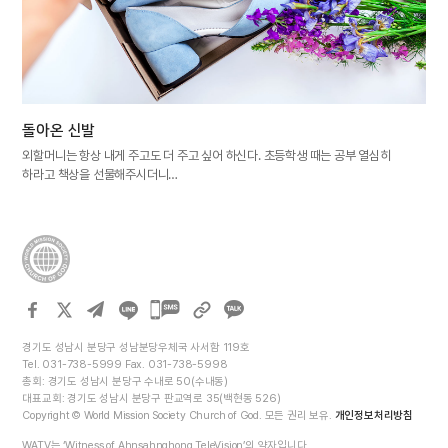
돌아온 신발
외할머니는 항상 내게 주고도 더 주고 싶어 하신다. 초등학생 때는 공부 열심히
하라고 책상을 선물해주시더니…
카카오톡
공유하기
경기도 성남시 분당구 성남분당우체국 사서함 119호
Tel. 031-738-5999 Fax. 031-738-5998
총회: 경기도 성남시 분당구 수내로 50(수내동)
대표교회: 경기도 성남시 분당구 판교역로 35(백현동 526)
Copyright © World Mission Society Church of God. 모든 권리 보유.
개인정보처리방침
WATV는 ‘Witness of Ahnsahnghong TeleVision’의 약자입니다.