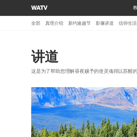
上
帝
的
全部
真理介绍
新约逾越节
影像讲道
信仰生活
教
会
世
界
讲道
福
音
这是为了帮助您理解昼夜赐予的使灵魂得以苏醒
宣
教
协
会