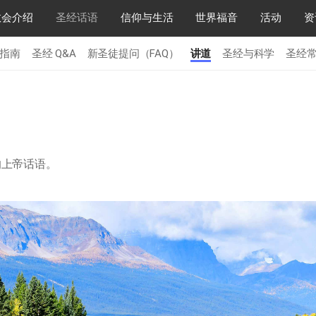
教会介绍
圣经话语
信仰与生活
世界福音
活动
资
指南
圣经 Q&A
新圣徒提问（FAQ）
讲道
圣经与科学
圣经
的上帝话语。