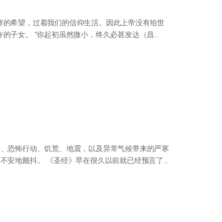
样的希望，过着我们的信仰生活。因此上帝没有给世
的子女。 "你起初虽然微小，终久必甚发达（昌
纷、恐怖行动、饥荒、地震，以及异常气候带来的严寒
不安地颤抖。 《圣经》早在很久以前就已经预言了未