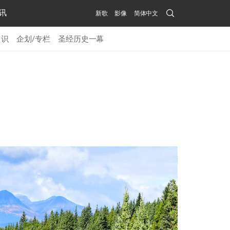
Search
讯
新歌
影像
简体中文
Submit
常识
企划/专栏
圣经历史一幕