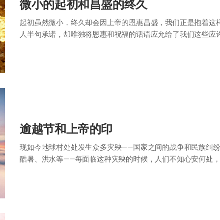
微小的起初和昌盛的终久
起初虽然微小，终久却会因上帝的恩惠昌盛，我们正是抱着这
人半句承诺，却唯独将恩惠和祝福的话语应允给了我们这些应许
盛）。" 伯8章7节 世上的事皆有起初，…
逾越节和上帝的印
现如今地球村处处发生众多灾殃——国家之间的战争和民族纠
酷暑、洪水等——每面临这种灾殃的时候，人们不知心安何处，
来将要面临的灾殃，以及灾殃的日子人…