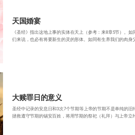
天国婚宴
《圣经》指出这地上事的实体在天上（参考：来8章5节）。如
们来说，也必有将要新生的灵的形体。如同有生养我们的肉身
化的灵的父亲和灵的母亲存在，这我们能在…
大赎罪日的意义
圣经中记录的安息日和3次7个节期等上帝的节期不是单纯的旧
拯救遵守节期的锡安百姓，将用节期的祭祀（礼拜）与上帝立约的人
还约定说在末后时代也会召聚…