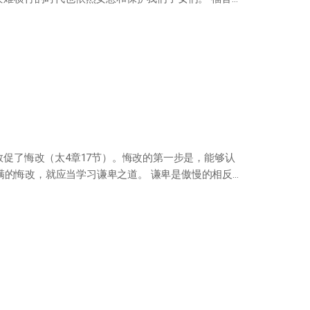
先敦促了悔改（太4章17节）。悔改的第一步是，能够认
满的悔改，就应当学习谦卑之道。 谦卑是傲慢的相反