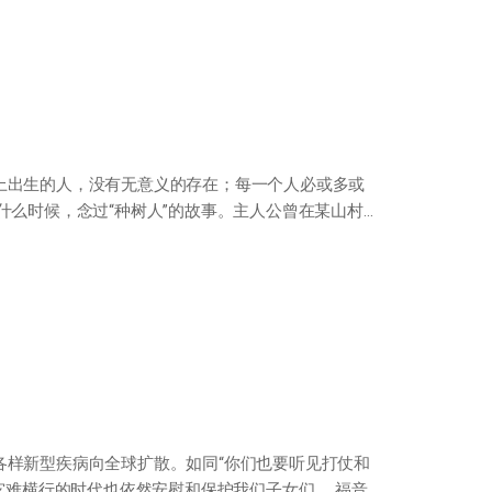
上出生的人，没有无意义的存在；每一个人必或多或
什么时候，念过“种树人”的故事。主人公曾在某山村的
各样新型疾病向全球扩散。如同“你们也要听见打仗和
灾难横行的时代也依然安慰和保护我们子女们。 福音