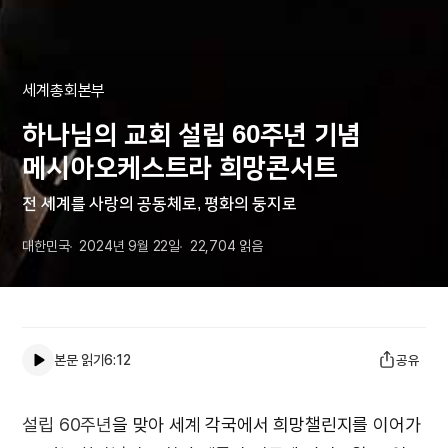
세계총회본부
하나님의 교회 설립 60주년 기념
메시아오케스트라 희망콘서트
전 세계를 사랑의 공동체로, 평화의 둥지로
대한민국
2024년 9월 22일
22,704
읽음
본문 읽기
6:12
공유
설립 60주년
을 맞아 세계 각국에서 희망챌린지를 이어가