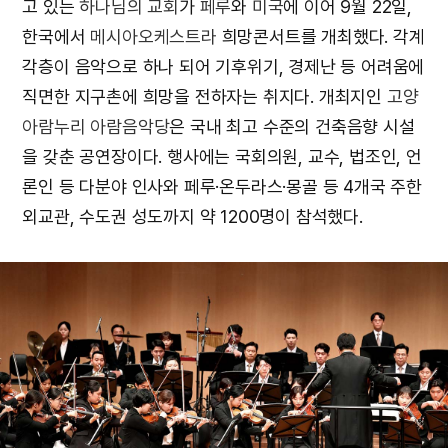
고 있는
하나님의 교회
가
페루
와
미국
에 이어 9월 22일,
한국에서
메시아오케스트라
희망콘서트를 개최했다. 각계
각층이 음악으로 하나 되어 기후위기, 경제난 등 어려움에
직면한 지구촌에 희망을 전하자는 취지다. 개최지인
고양
아람누리 아람음악당
은 국내 최고 수준의 건축음향 시설
을 갖춘 공연장이다. 행사에는 국회의원, 교수, 법조인, 언
론인 등 다분야 인사와 페루·온두라스·몽골 등 4개국 주한
외교관, 수도권 성도까지 약 1200명이 참석했다.