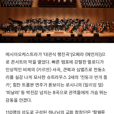
메시아오케스트라가 ‘대관식 행진곡’(오페라 〈예언자〉)으
로 콘서트의 막을 열었다. 빠른 템포에 강렬한 멜로디가
인상적인 비제의 〈
카르멘
〉 서곡, 큰북과 심벌즈로 천둥소
리를 실감 나게 묘사한 슈트라우스 2세의 ‘
천둥과 번개 폴
카
’, 힘찬 트롬본 연주가 돋보이는 로시니의 〈
윌리엄 텔
〉
‘피날레’ 등 박진감 넘치는 8곡으로 관객들에게 가슴 뛰는
감동을 안겼다.
110명의 성도로 구성된 하나님의 교회 합창단은 ‘할렐루