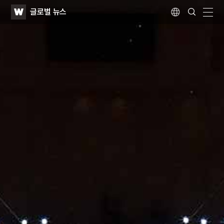
WATV
Search
글로벌 뉴스
Submit
Language
naviga