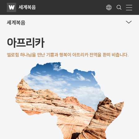
WATV
Search
세계복음
Submit
Language
naviga
세계복음
me
아프리카
tog
but
엘로힘 하나님을 만난 기쁨과 행복이
아프리카 전역을 환히 비춥니다.