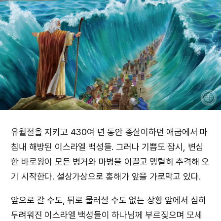
유월절
을 지키고 430여 년 동안 종살이하던 애굽에서 마
침내 해방된 이스라엘 백성들. 그러나 기쁨도 잠시, 변심
한
바로
왕이 모든 병거와 마병을 이끌고 맹렬히 추격해 오
기 시작한다. 설상가상으로
홍해
가 앞을 가로막고 있다.
앞으로 갈 수도, 뒤로 물러설 수도 없는 상황 앞에서 심히
두려워진 이스라엘 백성들이
하나님
께 부르짖으며
모세