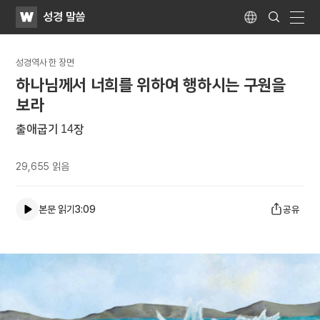
WATV
Search
성경 말씀
Submit
Language
naviga
성경역사 한 장면
하나님께서 너희를 위하여 행하시는 구원을
보라
출애굽기 14장
29,655
읽음
본문 읽기
3:09
공유