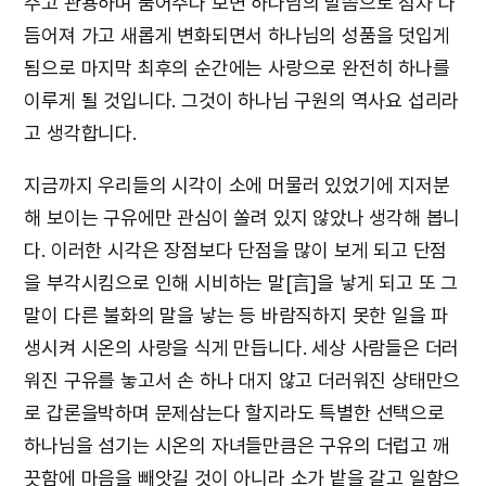
주고 관용하며 품어주다 보면 하나님의 말씀으로 점차 다
듬어져 가고 새롭게 변화되면서 하나님의 성품을 덧입게
됨으로 마지막 최후의 순간에는 사랑으로 완전히 하나를
이루게 될 것입니다. 그것이 하나님 구원의 역사요 섭리라
고 생각합니다.
지금까지 우리들의 시각이 소에 머물러 있었기에 지저분
해 보이는 구유에만 관심이 쏠려 있지 않았나 생각해 봅니
다. 이러한 시각은 장점보다 단점을 많이 보게 되고 단점
을 부각시킴으로 인해 시비하는 말[言]을 낳게 되고 또 그
말이 다른 불화의 말을 낳는 등 바람직하지 못한 일을 파
생시켜 시온의 사랑을 식게 만듭니다. 세상 사람들은 더러
워진 구유를 놓고서 손 하나 대지 않고 더러워진 상태만으
로 갑론을박하며 문제삼는다 할지라도 특별한 선택으로
하나님을 섬기는 시온의 자녀들만큼은 구유의 더럽고 깨
끗함에 마음을 빼앗길 것이 아니라 소가 밭을 갈고 일함으