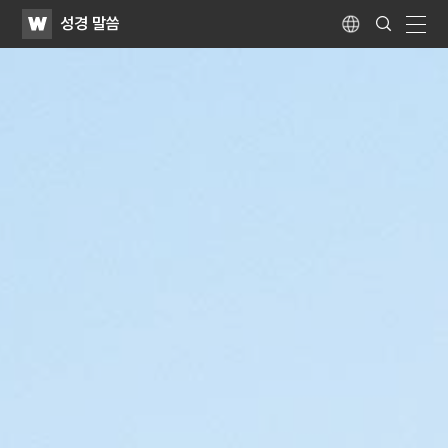
WATV
Search
성경 말씀
Submit
Language
naviga