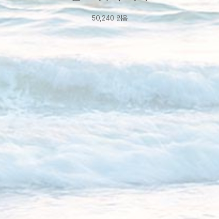
50,240
읽음
2020년
4월
13일