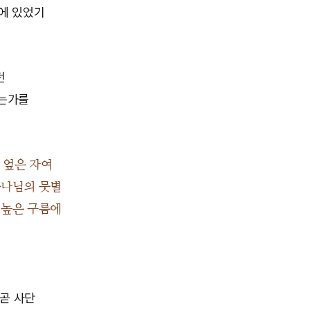
원에 있었기
던
했는가를
 엎은 자여
하나님의 뭇별
 높은 구름에
 곧 사단