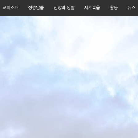
교회소개
성경말씀
신앙과 생활
세계복음
활동
뉴스