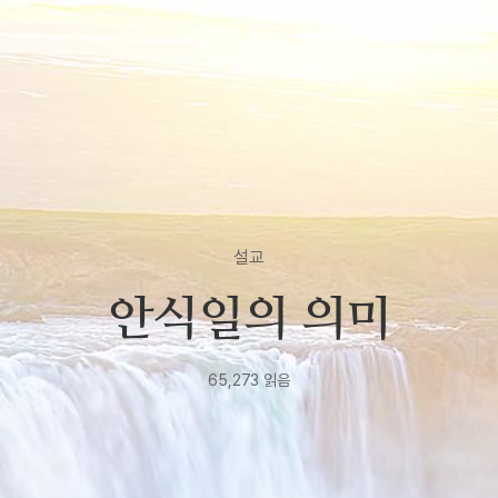
설교
안식일의 의미
65,273
읽음
2020년
11월
11일