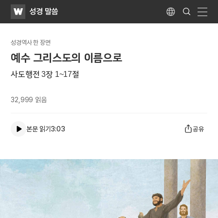
WATV
Search
성경 말씀
Submit
Language
naviga
성경역사 한 장면
예수 그리스도의 이름으로
사도행전 3장 1~17절
32,999
읽음
본문 읽기
3:03
공유