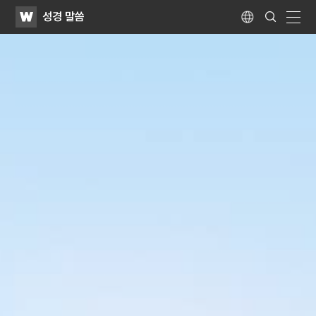
WATV
Search
성경 말씀
Submit
Language
naviga