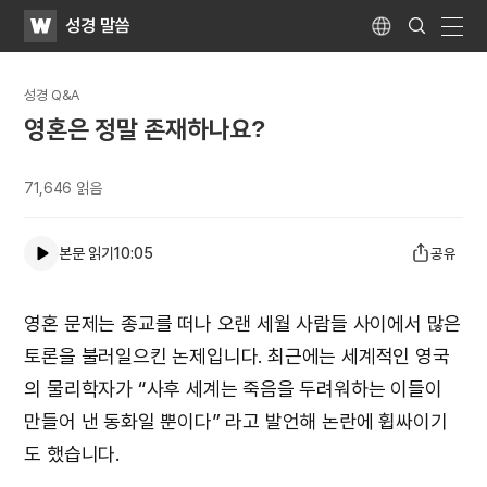
WATV
Search
성경 말씀
Submit
Language
naviga
성경 Q&A
영혼은 정말 존재하나요?
71,646
읽음
본문 읽기
10:05
공유
영혼 문제는 종교를 떠나 오랜 세월 사람들 사이에서 많은
토론을 불러일으킨 논제입니다. 최근에는 세계적인 영국
의 물리학자가 “사후 세계는 죽음을 두려워하는 이들이
만들어 낸 동화일 뿐이다” 라고 발언해 논란에 휩싸이기
도 했습니다.