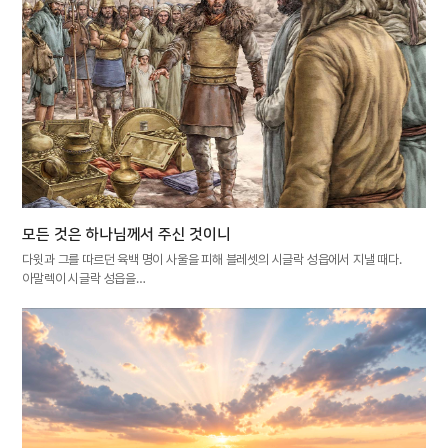
모든 것은 하나님께서 주신 것이니
다윗과 그를 따르던 육백 명이 사울을 피해 블레셋의 시글락 성읍에서 지낼 때다.
아말렉이 시글락 성읍을…