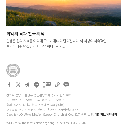
죄악의 낙과 천국의 낙
인생은 삶의 지표를 어디에 두느냐에 따라 달라집니다. 이 세상의 세속적인
즐거움에 취할 것인가, 아니면 하나님께서…
카카오톡
공유하기
경기도 성남시 분당구 성남분당우체국 사서함 119호
Tel. 031-738-5999 Fax. 031-738-5998
총회: 경기도 성남시 분당구 수내로 50(수내동)
대표교회: 경기도 성남시 분당구 판교역로 35(백현동 526)
Copyright © World Mission Society Church of God. 모든 권리 보유.
개인정보처리방침
WATV는 ‘Witness of Ahnsahnghong TeleVision’의 약자입니다.