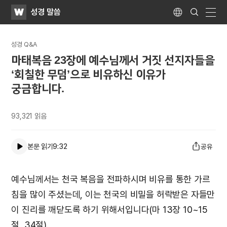
WATV
Search
성경 말씀
Submit
Language
naviga
성경 Q&A
마태복음 23장에 예수님께서 거짓 선지자들을
‘회칠한 무덤’으로 비유하신 이유가
궁금합니다.
93,321
읽음
본문 읽기
9:32
공유
예수님께서는 천국 복음을 전파하시며 비유를 통한 가르
침을 많이 주셨는데, 이는 천국의 비밀을 허락받은 자들만
이 진리를 깨닫도록 하기 위해서입니다(마 13장 10~15
절, 34절).