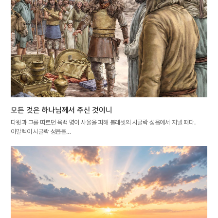
모든 것은 하나님께서 주신 것이니
다윗과 그를 따르던 육백 명이 사울을 피해 블레셋의 시글락 성읍에서 지낼 때다.
아말렉이 시글락 성읍을…