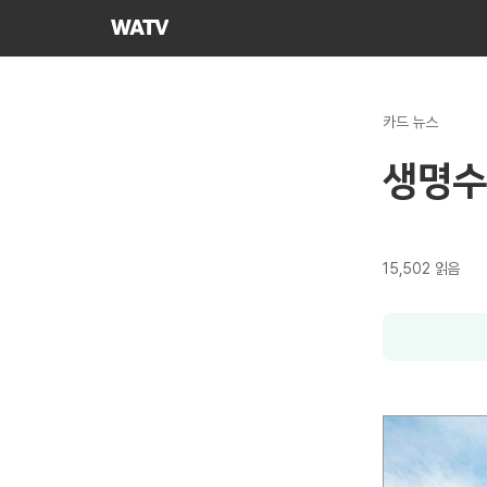
하나님의교회
세계복음선교협회
카드 뉴스
생명수
15,502
읽음