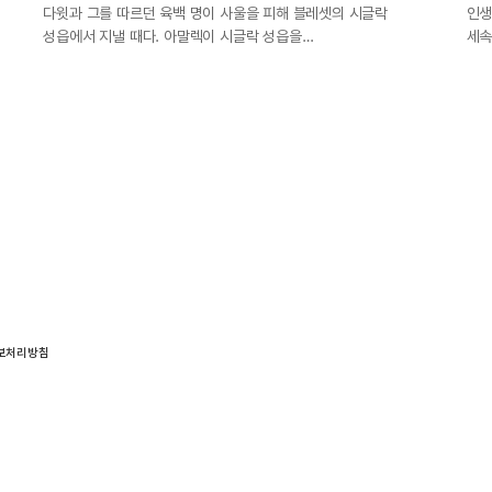
다윗과 그를 따르던 육백 명이 사울을 피해 블레셋의 시글락
인생
성읍에서 지낼 때다. 아말렉이 시글락 성읍을…
세속
보처리방침