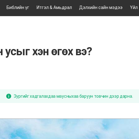
Библийн үг
Итгэл & Амьдрал
Дэлхийн сайн мэдээ
Үйл
 усыг хэн өгөх вэ?
Зургийг хадгалахдаа маусныхаа баруун товчин дээр дарна.