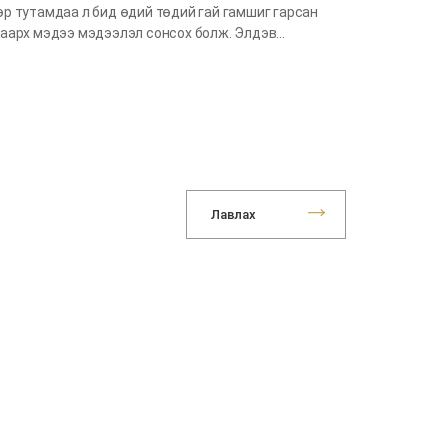
р тутамдаа л бид өдий төдий гай гамшиг гарсан
аарх мэдээ мэдээлэл сонсох болж. Элдэв…
Лавлах