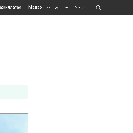
Search
 ажиллагаа
Мэдээ
Шинэ дуу
Кино
Mongolian
Submit