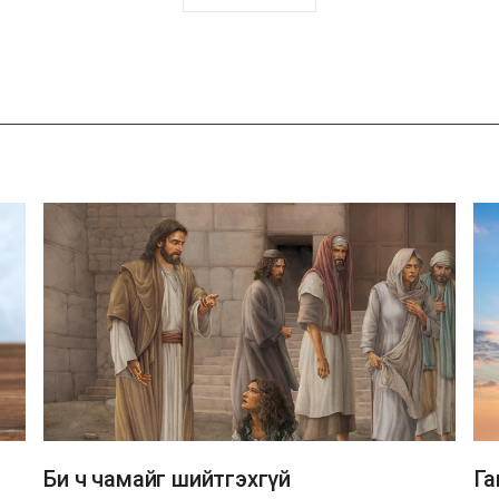
하
기
Би ч чамайг шийтгэхгүй
Га