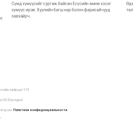
Сүмд хүмүүсийг сургаж байсан Есүсийн өмнө хэсэг
Өдө
хүмүүс ирэв. Хуулийн багш нар болон фарисайчууд
тал
завхайрч…
ал
нгийн хайрцаг-119
у 50 (Сүнэдун)
алагдсан
Политика конфиденциальности
”