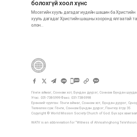
болохгүй хоол хүнс
Мосегийн хууль дагадаг иудейн шашин ба Христийн
хууль дагадаг Христийн шашны хооронд ялгаатай т
олон…
카
카
Гёнги аймаг, Соннам хот, Бүндан дүүрэг, Соннам Бүндан шууда
오
Утас. 031-738-5999 Факс. 031-738-5998
톡
Ерөнхий чуулган: Гёнги аймаг, Соннам хот, Бүндан дүүрэг, Сүнэр
Төлөөлөх сүм: Гёнги, Соннам Бүндан дүүрэг, Пангюу ёгру 35
공
Copyright © World Mission Society Church of God. Бүх эрх хамга
유
WATV is an abbreviation for “Witness of Ahnsahnghong TeleVision.
하
기