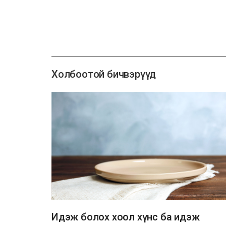
Холбоотой бичвэрүүд
Идэж болох хоол хүнс ба идэж