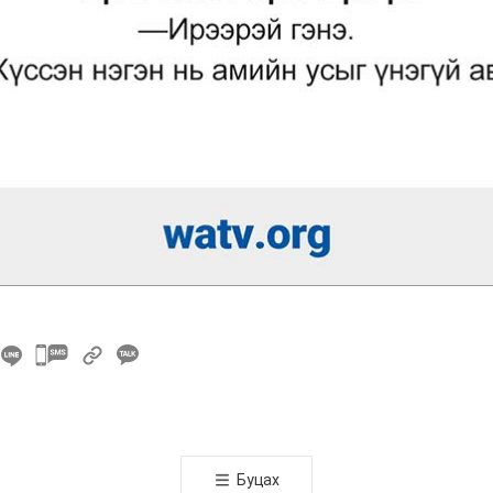
카
카
오
톡
공
Буцах
유