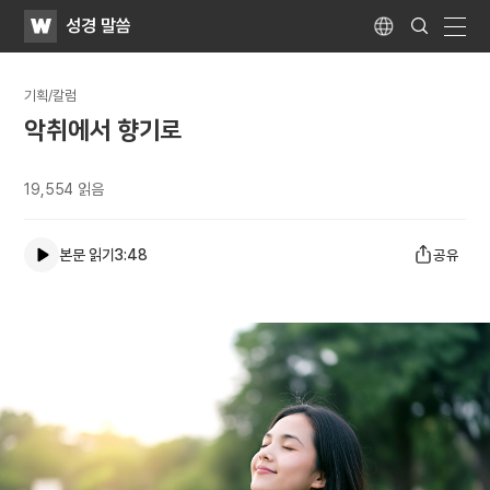
WATV
Search
성경 말씀
Submit
Language
naviga
기획/칼럼
악취에서 향기로
19,554
읽음
본문 읽기
3:48
공유