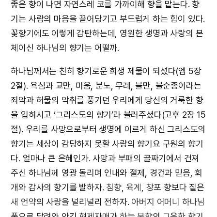
좋은 향이 나면 자연스레 코를 가까이해 향을 맡는다. 향
기는 사람의 마음을 끌어당기고 부드럽게 하는 힘이 있다.
꽃향기에도 이렇게 감탄하는데, 영원한 생명과 사랑의 본
체이신
하나님
의 향기는 어떨까.
하나님께서는 친히 향기로운 희생 제물이 되셨다(엡 5장
2절). 욕심과 교만, 미움, 분노, 무례, 불만, 불순종이라는
죄악과 허물의 악취를 풍기던 우리에게 당신의 거룩한 향
을 입히시고 ‘그리스도의 향기’라 불러주셨다(고후 2장 15
절). 우리를 사망으로부터 생명에 이르게 하신 그리스도의
향기는 세상이 감당하지 못할 사랑의 향기요 구원의 향기
다. 얼마나 큰 은혜인가. 사망과 부패의 골짜기에서 건져
주신 하나님께 영광 돌리며 인내와 절제, 경건과 믿음, 회
개와 감사의 향기를 발하자.
침향
,
육계
,
창포
향보다 짙은
새 언약
의 사랑을 널리널리 전하자.
아버지 어머니 하나님
품으로 달려와 안긴 형제자매가
하늘 본향
의 그윽한 향기