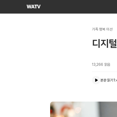
하나님의교회
세계복음선교협회
가족 행복 미션
디지털
13,266
읽음
본문 읽기
1