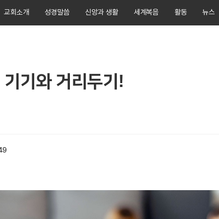
교회소개
성경말씀
신앙과 생활
세계복음
활동
뉴스
 기기와 거리두기!
:49