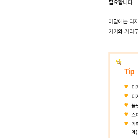
필요합니다.
이달에는 디지
기기와 거리두
Tip
디
디
불
스
가
예)