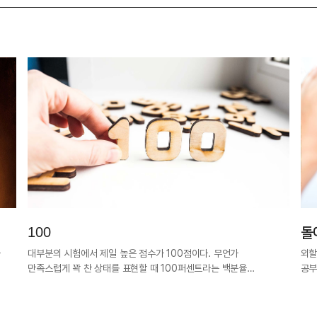
100
돌
과
대부분의 시험에서 제일 높은 점수가 100점이다. 무언가
외할
만족스럽게 꽉 찬 상태를 표현할 때 100퍼센트라는 백분율…
공부