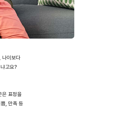
, 나이보다
이냐고요?
근은 표정을
쁨, 만족 등