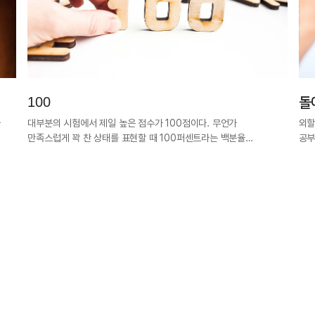
100
돌
과
대부분의 시험에서 제일 높은 점수가 100점이다. 무언가
외할
만족스럽게 꽉 찬 상태를 표현할 때 100퍼센트라는 백분율…
공부