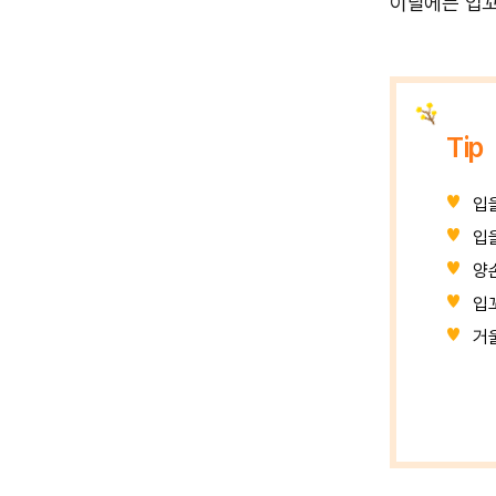
이달에는 입꼬
Tip
입
입
양
입
거