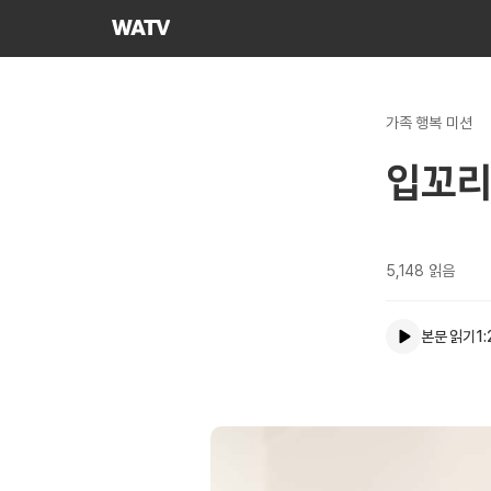
하나님의교회
세계복음선교협회
가족 행복 미션
입꼬리
5,148
읽음
본문 읽기
1: