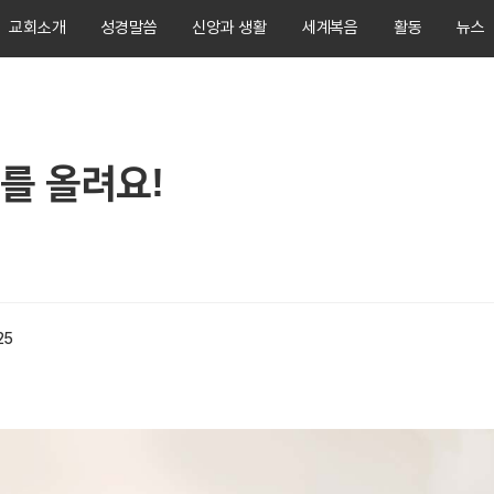
교회소개
성경말씀
신앙과 생활
세계복음
활동
뉴스
를 올려요!
25