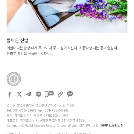
돌아온 신발
외할머니는 항상 내게 주고도 더 주고 싶어 하신다. 초등학생 때는 공부 열심히
하라고 책상을 선물해주시더니…
카카오톡
공유하기
경기도 성남시 분당구 성남분당우체국 사서함 119호
Tel. 031-738-5999 Fax. 031-738-5998
총회: 경기도 성남시 분당구 수내로 50(수내동)
대표교회: 경기도 성남시 분당구 판교역로 35(백현동 526)
Copyright © World Mission Society Church of God. 모든 권리 보유.
개인정보처리방침