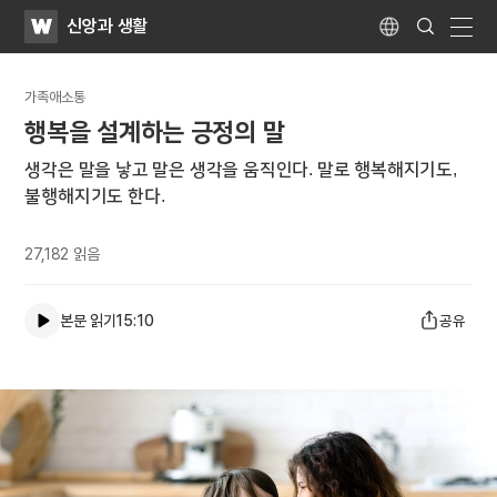
WATV
Search
신앙과 생활
Submit
Language
naviga
가족애소통
행복을 설계하는 긍정의 말
생각은 말을 낳고 말은 생각을 움직인다. 말로 행복해지기도,
불행해지기도 한다.
27,182
읽음
본문 읽기
15:10
공유