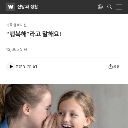
WATV
Search
신앙과 생활
Submit
Language
naviga
가족 행복 미션
“행복해”라고 말해요!
13,665
읽음
본문 읽기
1:51
공유