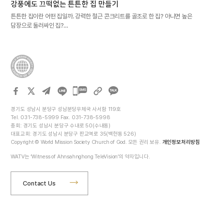
강풍에도 끄떡없는 튼튼한 집 만들기
튼튼한 집이란 어떤 집일까. 강력한 철근 콘크리트를 골조로 한 집? 아니면 높은
담장으로 둘러싸인 집?…
카카오톡
공유하기
경기도 성남시 분당구 성남분당우체국 사서함 119호
Tel. 031-738-5999 Fax. 031-738-5998
총회: 경기도 성남시 분당구 수내로 50(수내동)
대표교회: 경기도 성남시 분당구 판교역로 35(백현동 526)
Copyright © World Mission Society Church of God. 모든 권리 보유.
개인정보처리방침
WATV는 ‘Witness of Ahnsahnghong TeleVision’의 약자입니다.
Contact Us