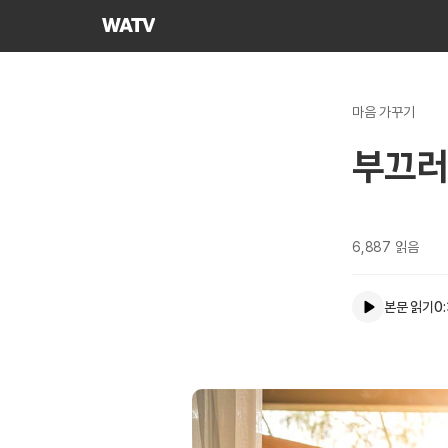
하나님의교회
세계복음선교협회
마음 가꾸기
부끄러
6,887
읽음
본문 읽기
0