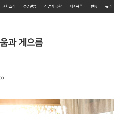
교회소개
성경말씀
신앙과 생활
세계복음
활동
뉴스
움과 게으름
:33