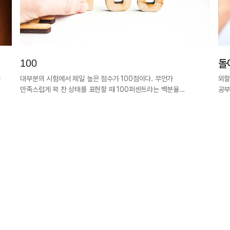
100
돌
과
대부분의 시험에서 제일 높은 점수가 100점이다. 무언가
외할
만족스럽게 꽉 찬 상태를 표현할 때 100퍼센트라는 백분율…
공부