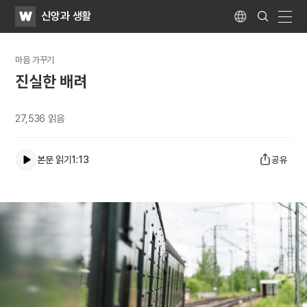
WATV
Search
신앙과 생활
Submit
Language
naviga
마음 가꾸기
진실한 배려
27,536
읽음
본문 읽기
1:13
공유