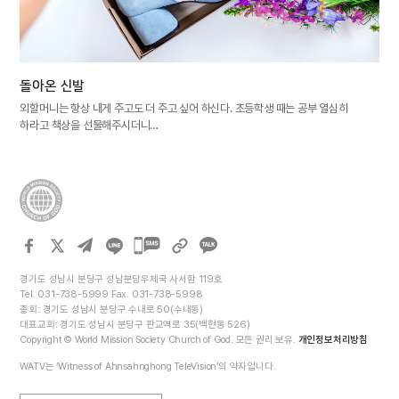
돌아온 신발
외할머니는 항상 내게 주고도 더 주고 싶어 하신다. 초등학생 때는 공부 열심히
하라고 책상을 선물해주시더니…
카카오톡
공유하기
경기도 성남시 분당구 성남분당우체국 사서함 119호
Tel. 031-738-5999 Fax. 031-738-5998
총회: 경기도 성남시 분당구 수내로 50(수내동)
대표교회: 경기도 성남시 분당구 판교역로 35(백현동 526)
Copyright © World Mission Society Church of God. 모든 권리 보유.
개인정보처리방침
WATV는 ‘Witness of Ahnsahnghong TeleVision’의 약자입니다.