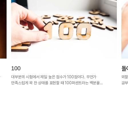
100
돌
과
대부분의 시험에서 제일 높은 점수가 100점이다. 무언가
외할
만족스럽게 꽉 찬 상태를 표현할 때 100퍼센트라는 백분율…
공부