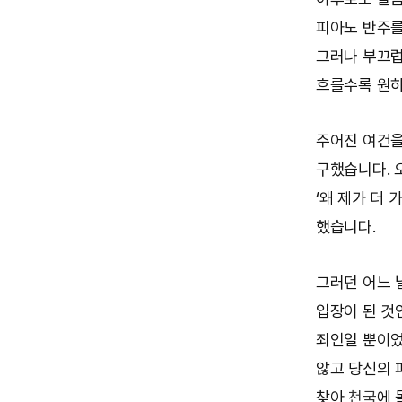
피아노 반주를
그러나 부끄럽
흐를수록 원하
주어진 여건을
구했습니다. 
‘왜 제가 더
했습니다.
그러던 어느 
입장이 된 것
죄인일 뿐이었
않고 당신의 
찾아
천국
에 