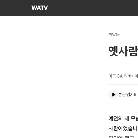
하나님의교회
세계복음선교협회
깨달음
옛사람
미국 CA 리버사이
본문 읽기
6
예전의 제 모
사람이었습니다