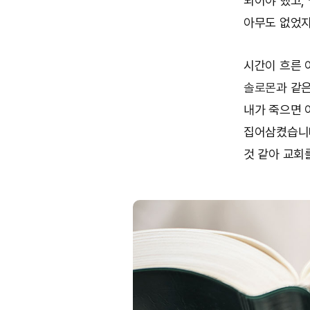
되어야 했고,
아무도 없었지
시간이 흐른 
솔로몬
과 같
내가 죽으면 
집어삼켰습니다
것 같아 교회