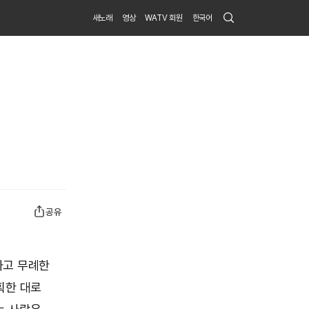
Search
새노래
영상
WATV 회원
한국어
Submit
공유
하고 무례한
획한 대로