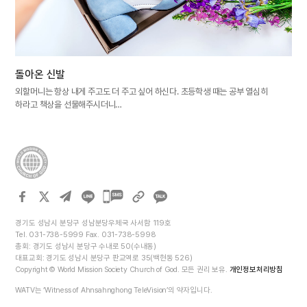
돌아온 신발
외할머니는 항상 내게 주고도 더 주고 싶어 하신다. 초등학생 때는 공부 열심히
하라고 책상을 선물해주시더니…
카카오톡
공유하기
경기도 성남시 분당구 성남분당우체국 사서함 119호
Tel. 031-738-5999 Fax. 031-738-5998
총회: 경기도 성남시 분당구 수내로 50(수내동)
대표교회: 경기도 성남시 분당구 판교역로 35(백현동 526)
Copyright © World Mission Society Church of God. 모든 권리 보유.
개인정보처리방침
WATV는 ‘Witness of Ahnsahnghong TeleVision’의 약자입니다.