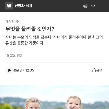
WATV
Search
신앙과 생활
Submit
Language
naviga
가족애소통
무엇을 물려줄 것인가?
자녀는 부모의 인생을 닮는다. 자녀에게 물려주어야 할 최고의
유산은 훌륭한 가풍이다.
19,334
읽음
본문 읽기
12:35
공유