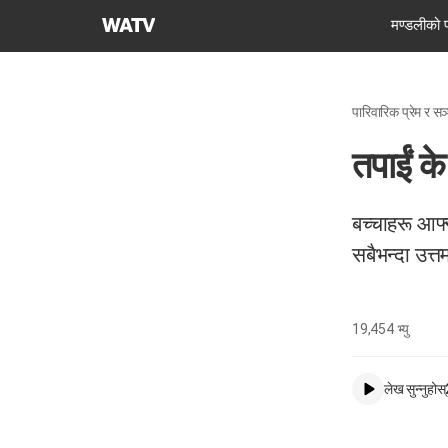
परमेश्वरको
मण्डलीको 
मण्डली
विश्व
सुसमाचार
पारिवारिक प्रेम र सञ
समाज
तपाईं के
बच्चाहरू आफ्
सबैभन्दा उत्
19,454
भ्यु
लेख सुन्नुहोस्