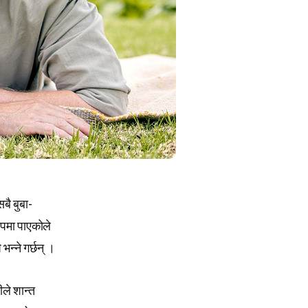
बै बुबा-
पमा पाएकोले
भन्ने गर्छन् ।
ीले शान्त