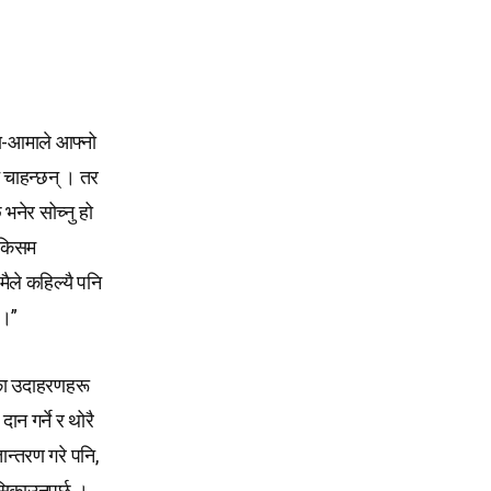
ुबा-आमाले आफ्नो
न चाहन्छन् । तर
 भनेर सोच्नु हो
म किसम
ैले कहिल्यै पनि
 ।”
ाएका उदाहरणहरू
न गर्ने र थोरै
ान्तरण गरे पनि,
 सिकाउनुपर्छ ।