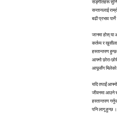
सङ्गीतहरू सुन्छ
सन्तानलाई राम्
बढी प्रभाव पार्न
जानमा होस् या अ
कर्तव्य र खुस
हस्तान्तरण हुन्छ
आफ्नो छोरा-छोरी
आफूसँग मिलेको 
यदि तपाईं आफ्नो
जीवनमा आउने सबै
हस्तान्तरण गर्नु
पनि लागू हुन्छ ।