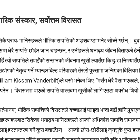
ारिक संस्कार, सर्वोत्तम विरासत
्तिकै प्रायः मानिसहरूले भौतिक सम्पत्तिको अङ्शवण्डा भनेर सोच्ने गर्छन् । ब
्म धेरै सम्पत्ति छोडेर जान चाहन्छन्, र उनीहरूले धनाढ्य जीवन बिताएको हेर्
ाचाहिँ त्यो सम्पत्तिले तपाईंको सन्तानको जीवनमा खुसी ल्याउँछ कि दुःख निम्त्याउँछ
द्योगको नेतृत्व गर्ने भ्यान्डरबिल्ट परिवारको तेस्रो पुस्तामा जन्मिएका विलिय
William Kissam Vanderbilt)ले यसो भनेका थिए, “मसँग धेरै पैसा भएकाले, म
्नु परेन । विरासतमा पाएको सम्पत्ति वास्तवमा खुसीको लागि एउटा अवरोध थियो
वर्तमानमा, भौतिक सम्पत्तिको विरासतले बच्चालाई फाइदा भन्दा बढी हानि पुर्‍य
उदाहरणहरूबाट सिकेका धनाढ्य मानिसहरूले आफ्नो अधिकांश सम्पत्ति समाजमा दा
लाई हस्तान्तरण गर्ने कुरा बताउँछन् । आफ्नो छोरा-छोरीलाई जुनसुकै कुरा हस्त
ई हस्तान्तरण गरिने कुराहरू राम्ररी सम्हाल्ने गराउनका लागि बुद्धि र सीपहरू