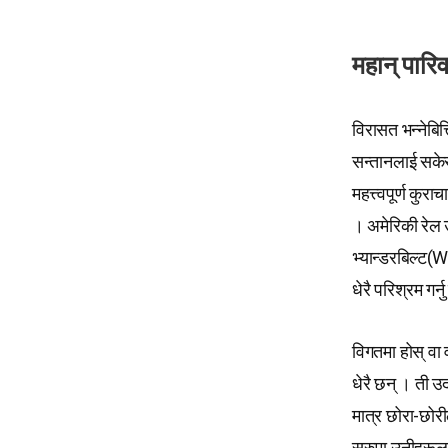
महान् पारिव
विरासत भन्नेबित
सन्तानलाई सकेसम
महत्त्वपूर्ण कुर
। अमेरिकी रेल उ
भ्यान्डरबिल्ट(
धेरै परिश्रम गर
विगतमा होस् वा 
धेरै छन् । ती 
मात्र छोरा-छोरी
सुरुमा उनीहरूला