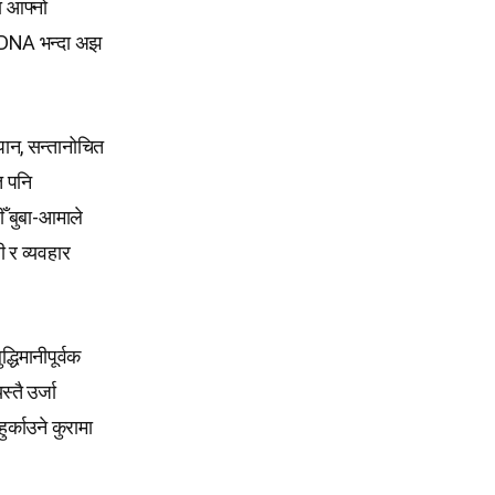
ा आफ्नो
ने DNA भन्दा अझ
पान, सन्तानोचित
त पनि
ीँ बुबा-आमाले
ी र व्यवहार
धिमानीपूर्वक
्तै उर्जा
ुर्काउने कुरामा