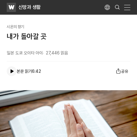
WATV
Search
신앙과 생활
Submit
Language
naviga
시온의 향기
내가 돌아갈 곳
일본 도쿄 오이타 아이
27,446
읽음
본문 읽기
6:42
공유