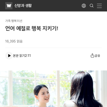
WATV
Search
신앙과 생활
Submit
Language
naviga
가족 행복 미션
언어 예절로 행복 지키기!
16,395
읽음
본문 읽기
2:11
공유