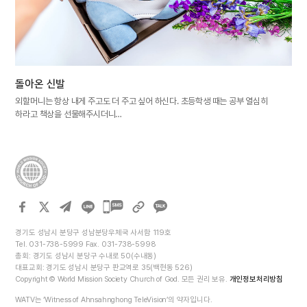
돌아온 신발
외할머니는 항상 내게 주고도 더 주고 싶어 하신다. 초등학생 때는 공부 열심히
하라고 책상을 선물해주시더니…
카카오톡
공유하기
경기도 성남시 분당구 성남분당우체국 사서함 119호
Tel. 031-738-5999 Fax. 031-738-5998
총회: 경기도 성남시 분당구 수내로 50(수내동)
대표교회: 경기도 성남시 분당구 판교역로 35(백현동 526)
Copyright © World Mission Society Church of God. 모든 권리 보유.
개인정보처리방침
WATV는 ‘Witness of Ahnsahnghong TeleVision’의 약자입니다.