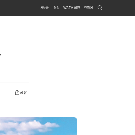
Search
새노래
영상
WATV 회원
한국어
Submit
결
공유