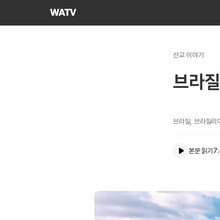
하나님의교회
세계복음선교협회
선교 이야기
브라질
브라질, 브라질리
본문 읽기
7