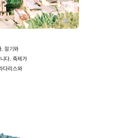
.
절기
와
니다. 축제가
발라다리스와