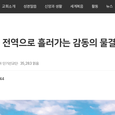
교회소개
성경말씀
신앙과 생활
세계복음
활동
뉴스
 전역으로 흘러가는 감동의 물
아 단기선교단
35,283
읽음
:44