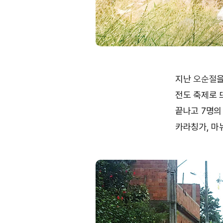
지난
오순절
전도 축제로
끝나고 7명의
카라칭가, 마