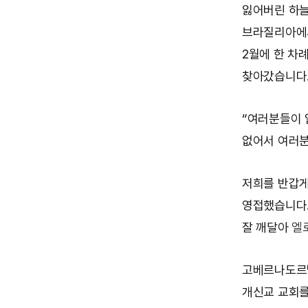
잃어버린 하늘
브라질리아에
2월에 한 차
찾아갔습니다
“여러분들이 
없어서 여러분
저희를 반갑게
영접했습니다.
잘 깨달아
엘
고베르나도르
개신교 교회를