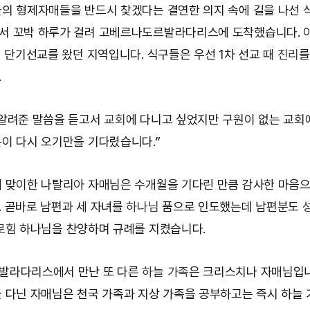
의 형제자매들을 반드시 찾겠다는 결연한 의지 속에 길을 나선 
서 꼬박 하루가 걸려 고베르나도르발라다리스에 도착했습니다. 
례 단기선교를 왔던 지역입니다. 식구들은 우선 1차 선교 때
진리
를
.
알려준 말씀을 듣고서
교회
에 다니고 싶었지만 구원이 없는 교회
이 다시 오기만을 기다렸습니다.”
 맞이한 나탈리아 자매님은 수개월을 기다린 만큼 감사한 마음
 곧바로 남편과 세 자녀를
하나님
품으로 인도했는데 남편분도
로힘
하나님을 찬양하며 규례를 지켰습니다.
발라다리스에서 만난 또 다른
하늘 가족
은 크리스치나 자매님입니
 다닌 자매님은 천국 가족과 지상 가족을 공부하고는 즉시 하늘