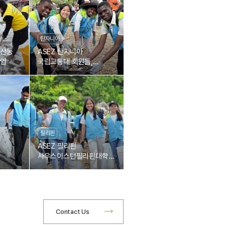
탄자니아
남산동
ASEZ 탄자니아
작업
국립교통대 회원들,
거리정화로 깨끗한
지역환경 조성에 일조
필리핀
ASEZ 필리핀
사우스이스턴필리핀대학교
들,
회원들, 타복 해안
물 수거
플라스틱 폐기물 수거
Contact Us