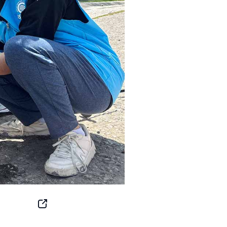
SNS
Button