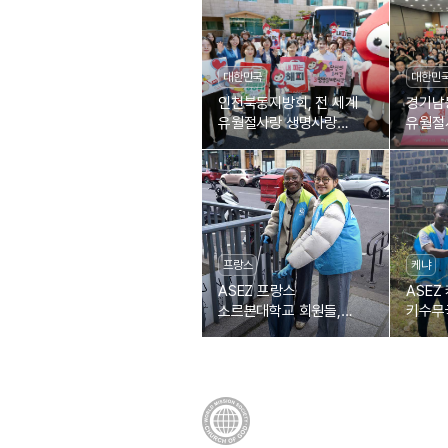
대한민국
대한민
인천북동지방회, 전 세계
경기남
유월절사랑 생명사랑
유월절
제1895차 헌혈릴레이
제18
프랑스
케냐
ASEZ 프랑스
ASEZ
소르본대학교 회원들,
키수무
생미셸 대로 정화
회원들
정화