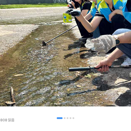
808
읽음