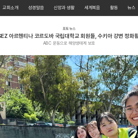
교회소개
성경말씀
신앙과 생활
세계복음
활동
뉴스
포토 뉴스
SEZ 아르헨티나 코르도바 국립대학교 회원들, 수키아 강변 정화
ABC 운동으로 해양생태계 보호