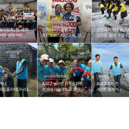
국
트리니다드토바고
대한민국
동지방회, 전 세계
트리니다드토바고
김천교회 성도들, 
사랑 생명사랑
포트오브스페인교회, 전
김천로 일대 제설 
36차 헌혈릴레이
세계 유월절사랑 생명사랑
제1804차 헌혈릴레이
남아프리카공화국
필리핀
 케냐
ASEZ 남아프리카공화국
ASEZ 필리핀
국립폴리테크닉대
츠와네기술대학교 회원들,
세인트클레어
, 부시아 도로변
나무 심기
칼로오칸대학교 회원
해변 플라스틱 폐기