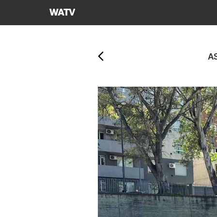
하나님의교회
세계복음선교협회
뒤로가기
A