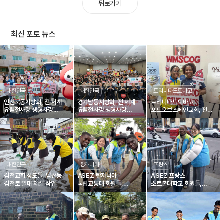
뒤로가기
최신 포토 뉴스
대한민국
대한민국
트리니다드토바고
인천북동지방회, 전 세계
경기남동지방회, 전 세계
트리니다드토바고
유월절사랑 생명사랑
유월절사랑 생명사랑
포트오브스페인교회, 전
제1895차 헌혈릴레이
제1836차 헌혈릴레이
세계 유월절사랑 생명사랑
제1804차 헌혈릴레이
대한민국
탄자니아
프랑스
김천교회 성도들, 남산동
ASEZ 탄자니아
ASEZ 프랑스
김천로 일대 제설 작업
국립교통대 회원들,
소르본대학교 회원들,
거리정화로 깨끗한
생미셸 대로 정화
지역환경 조성에 일조