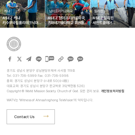
케냐
남아프리카공화국
필리핀
ASEZ 케냐
ASEZ 남아프리카공화국
ASEZ 필리핀
키수무국립폴리테크닉대
츠와네기술대학교 회원들,
세인트클레어
회원들, 부시아 도로변 정화
나무 심기
칼로오칸대학교 회원들,
해변 플라스틱 폐기물 수거
카카오톡
카카오톡
공유하기
공유하기
경기도 성남시 분당구 성남분당우체국 사서함 119호
Tel. 031-738-5999 Fax. 031-738-5998
총회: 경기도 성남시 분당구 수내로 50(수내동)
대표교회: 경기도 성남시 분당구 판교역로 35(백현동 526)
Copyright © World Mission Society Church of God. 모든 권리 보유.
개인정보처리방침
WATV는 ‘Witness of Ahnsahnghong TeleVision’의 약자입니다.
Contact Us