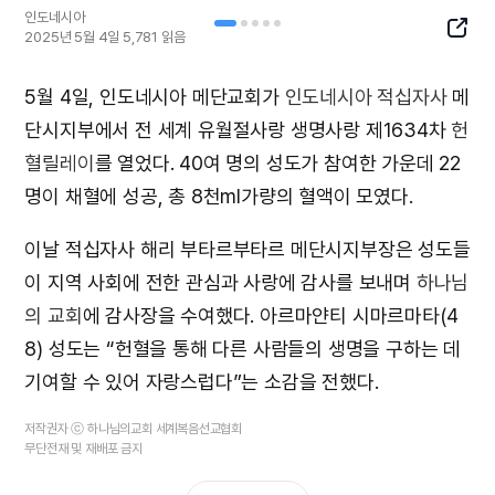
인도네시아
SNS
2025년 5월 4일
5,781
읽음
Butto
5월 4일, 인도네시아 메단교회가
인도네시아 적십자사
메
단시지부에서 전 세계 유월절사랑 생명사랑 제1634차
헌
혈릴레이
를 열었다. 40여 명의 성도가 참여한 가운데 22
명이 채혈에 성공, 총 8천ml가량의 혈액이 모였다.
이날 적십자사 해리 부타르부타르 메단시지부장은 성도들
이 지역 사회에 전한 관심과 사랑에 감사를 보내며
하나님
의 교회
에 감사장을 수여했다. 아르마얀티 시마르마타(4
8) 성도는 “헌혈을 통해 다른 사람들의 생명을 구하는 데
기여할 수 있어 자랑스럽다”는 소감을 전했다.
저작권자 ⓒ 하나님의교회 세계복음선교협회
무단전재 및 재배포 금지