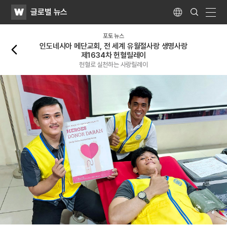
WATV
Search
글로벌 뉴스
Submit
Language
naviga
뒤로가기
포토 뉴스
인도네시아 메단교회, 전 세계 유월절사랑 생명사랑
제1634차 헌혈릴레이
헌혈로 실천하는 사랑릴레이