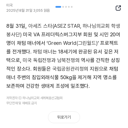
미국
SNS
2025년 8월 31일
3,055
읽음
Butto
8월 31일,
아세즈 스타(ASEZ STAR, 하나님의교회 학생
봉사단)
미국 VA 프레더릭스버그지부 회원 및 시민 20여
명이 채텀 매너에서 ‘
Green World(그린월드)
’ 프로젝트
를 전개했다.
채텀 매너
는 18세기에 완공된 유서 깊은 저
택으로,
미국 독립전쟁
과
남북전쟁
의 역사를 간직한 상징
적인 장소다. 회원들은
국립공원관리청
의 지원으로 채텀
매너 주변의 침입외래식물 50kg을 제거해 지역 명소를
보존하며 건강한 생태계 조성에 일조했다.
저작권자 ⓒ 하나님의교회 세계복음선교협회
무단전재 및 재배포 금지
뒤로가기