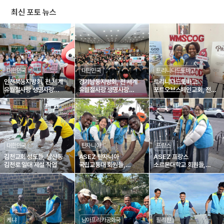
최신 포토 뉴스
대한민국
대한민국
트리니다드토바고
인천북동지방회, 전 세계
경기남동지방회, 전 세계
트리니다드토바고
유월절사랑 생명사랑
유월절사랑 생명사랑
포트오브스페인교회, 전
제1895차 헌혈릴레이
제1836차 헌혈릴레이
세계 유월절사랑 생명사랑
제1804차 헌혈릴레이
대한민국
탄자니아
프랑스
김천교회 성도들, 남산동
ASEZ 탄자니아
ASEZ 프랑스
김천로 일대 제설 작업
국립교통대 회원들,
소르본대학교 회원들,
거리정화로 깨끗한
생미셸 대로 정화
지역환경 조성에 일조
케냐
남아프리카공화국
필리핀