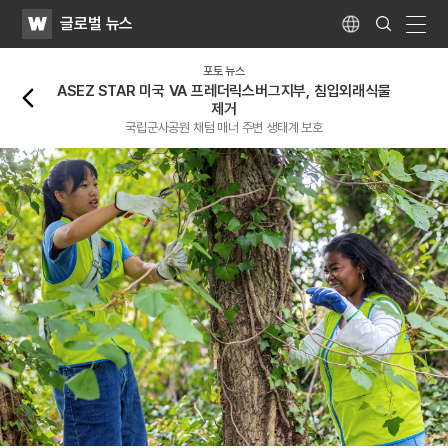
WATV
Search
글로벌 뉴스
Submit
Language
naviga
뒤로가기
포토 뉴스
ASEZ STAR 미국 VA 프레더릭스버그지부, 침입외래식물
제거
국립군사공원 채텀 매너 주변 생태계 보호