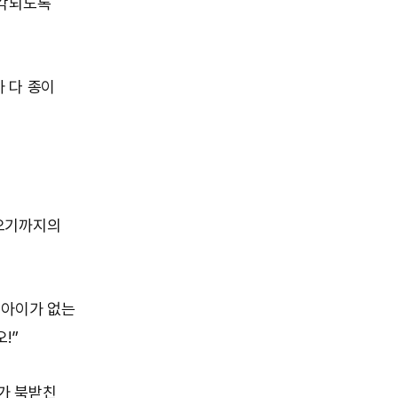
발각되도록
 다 종이
려오기까지의
 아이가 없는
!”
가 북받친