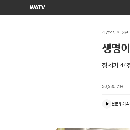
하나님의교회
세계복음선교협회
성경역사 한 장면
생명이
창세기 44
36,936
읽음
본문 읽기
4