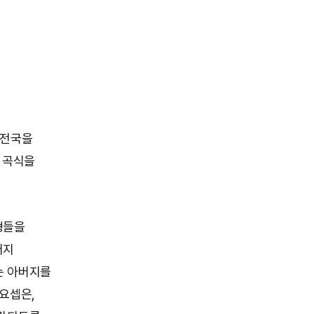
 전국을
 곡식을
형들을
버지
는 아버지를
요셉은,