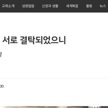
교회소개
성경말씀
신앙과 생활
세계복음
활동
뉴스
 서로 결탁되었으니
장
:30