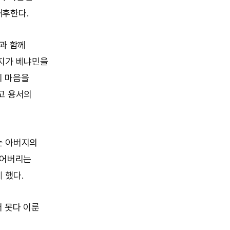
해후한다.
과 함께
버지가 베냐민을
의 마음을
고 용서의
는 아버지의
잃어버리는
 했다.
 못다 이룬