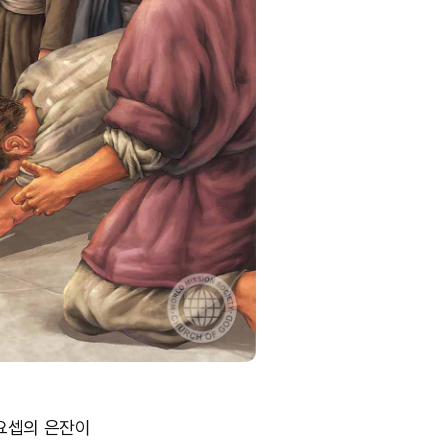
 요셉의 은잔이