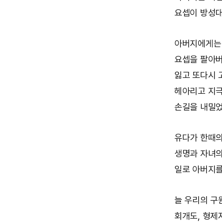
요셉이 방성대
아버지에게는 
요셉을 팔아버
잃고 또다시 
헤아리고 지극
손길을 내밀었
유다가 한때의
생명과 자녀의
일로 아버지를
늘 우리의 구
회개도, 형제