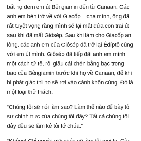
bắt họ đem em út Bêngiamin đến từ Canaan. Các
anh em bèn trở về với Giacốp – cha mình, ông đã
rất tuyệt vọng rằng mình sẽ lại mất đứa con trai út
sau khi đã mất Giôsép. Sau khi làm cho Giacốp an
lòng, các anh em của Giôsép đã trở lại Êdíptô cùng
với em út mình. Giôsép đã tiếp đãi anh em mình
một cách tử tế, rồi giấu cái chén bằng bạc trong
bao của Bêngiamin trước khi họ về Canaan, để khi
bị phát giác thì họ sẽ rơi vào cảnh khốn cùng. Đó là
một loại thử thách.
“Chúng tôi sẽ nói làm sao? Làm thế nào để bày tỏ
sự chính trực của chúng tôi đây? Tất cả chúng tôi
đây đều sẽ làm kẻ tôi tớ chúa.”
“Không! Chỉ người giữ chén sẽ làm tôi mọi ta. Còn