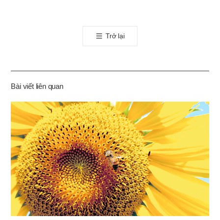
카
오
톡
Trở lại
공
유
하
기
Bài viết liên quan