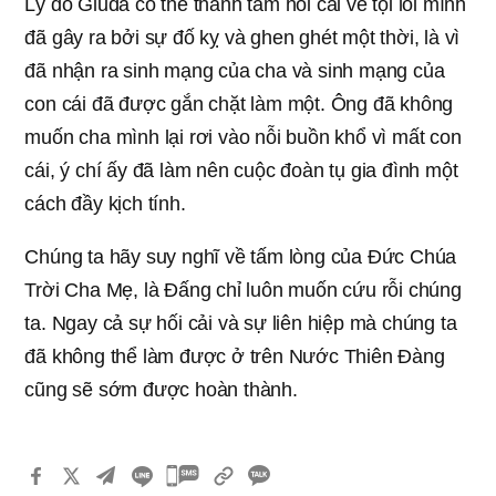
Lý do Giuđa có thể thành tâm hối cải về tội lỗi mình
đã gây ra bởi sự đố kỵ và ghen ghét một thời, là vì
đã nhận ra sinh mạng của cha và sinh mạng của
con cái đã được gắn chặt làm một. Ông đã không
muốn cha mình lại rơi vào nỗi buồn khổ vì mất con
cái, ý chí ấy đã làm nên cuộc đoàn tụ gia đình một
cách đầy kịch tính.
Chúng ta hãy suy nghĩ về tấm lòng của Đức Chúa
Trời Cha Mẹ, là Đấng chỉ luôn muốn cứu rỗi chúng
ta. Ngay cả sự hối cải và sự liên hiệp mà chúng ta
đã không thể làm được ở trên Nước Thiên Đàng
cũng sẽ sớm được hoàn thành.
카