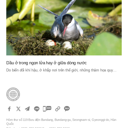
Dầu ở trong ngọn lửa hay ở giữa dòng nước
Do biến đổi khí hậu, ở khắp nơi trên thế giới, những thảm họa quy…
카
카
Hòm thư số 119 Bưu điện Bundang, Bundang-gu, Seongnam-si, Gyeonggi-do, Hàn
오
Quốc