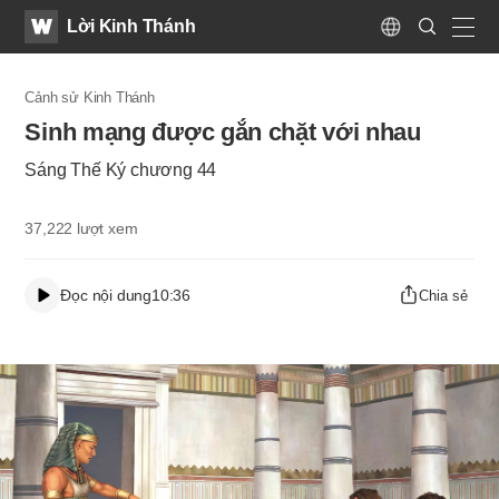
WATV
Search
Lời Kinh Thánh
Submit
Language
naviga
Cảnh sử Kinh Thánh
Sinh mạng được gắn chặt với nhau
Sáng Thế Ký chương 44
37,222
lượt xem
Đọc nội dung
10:36
Chia sẻ