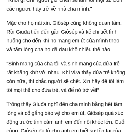
các ngươi, hãy trở về nhà cha mình.”
Mặc cho họ nài xin, Giôsép cũng không quan tâm.
Rồi Giuđa tiến đến gần Giôsép và kể chi tiết tình
huống cho đến khi họ mang em út của mình theo
và tấm lòng cha họ đã đau khổ nhiều thể nào.
“Sinh mạng của cha tôi và sinh mạng của đứa trẻ
rất khăng khít với nhau. Khi vừa thấy đứa trẻ không
còn nữa, thì chắc người sẽ chết. Xin hãy để tôi làm
tôi mọi thế cho đứa trẻ, và để nó trở về!”
Trông thấy Giuđa nghĩ đến cha mình bằng hết tấm
lòng và cố gắng bảo vệ cho em út, Giôsép quá xúc
động trước tình cảm anh em đến nỗi khóc lớn. Cuối
cùng, Giôsép đã tỏ cho anh em biết sự tồn tại của