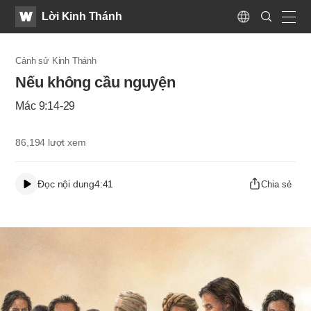
WATV
Search
Lời Kinh Thánh
Submit
Language
naviga
Cảnh sử Kinh Thánh
Nếu không cầu nguyện
Mác 9:14-29
86,194
lượt xem
Đọc nội dung
4:41
Chia sẻ