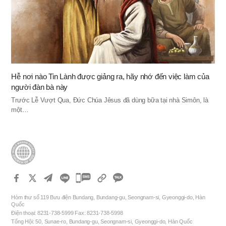
Hễ nơi nào Tin Lành được giảng ra, hãy nhớ đến việc làm của
người đàn bà này
Trước Lễ Vượt Qua, Đức Chúa Jêsus đã dùng bữa tại nhà Simôn, là
một…
카
카
Hòm thư số 119 Bưu điện Bundang, Bundang-gu, Seongnam-si, Gyeonggi-do, Hàn
오
Quốc
Điện thoại: 8231-738-5999 Fax: 8231-738-5998
톡
Tổng Hội: 50, Sunae-ro, Bundang-gu, Seongnam-si, Gyeonggi-do, Hàn Quốc