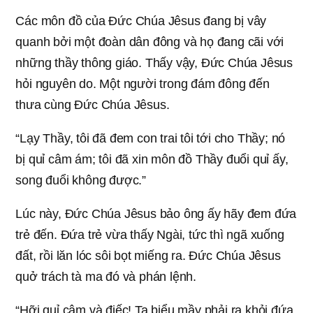
Các môn đồ của Đức Chúa Jêsus đang bị vây
quanh bởi một đoàn dân đông và họ đang cãi với
những thầy thông giáo. Thấy vậy, Đức Chúa Jêsus
hỏi nguyên do. Một người trong đám đông đến
thưa cùng Đức Chúa Jêsus.
“Lạy Thầy, tôi đã đem con trai tôi tới cho Thầy; nó
bị quỉ câm ám; tôi đã xin môn đồ Thầy đuổi quỉ ấy,
song đuổi không được.”
Lúc này, Đức Chúa Jêsus bảo ông ấy hãy đem đứa
trẻ đến. Đứa trẻ vừa thấy Ngài, tức thì ngã xuống
đất, rồi lăn lóc sôi bọt miếng ra. Đức Chúa Jêsus
quở trách tà ma đó và phán lệnh.
“Hỡi quỉ câm và điếc! Ta biểu mầy phải ra khỏi đứa