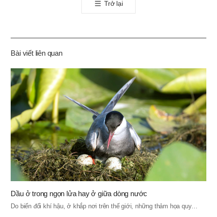
Trở lại
공
유
하
기
Bài viết liên quan
Dầu ở trong ngọn lửa hay ở giữa dòng nước
Do biến đổi khí hậu, ở khắp nơi trên thế giới, những thảm họa quy…