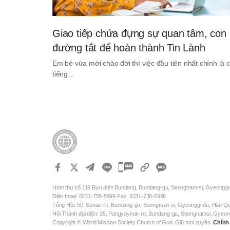
Giao tiếp chứa đựng sự quan tâm, con
đường tắt để hoàn thành Tin Lành
Em bé vừa mới chào đời thì việc đầu tiên nhất chính là c
tiếng…
카
카
Hòm thư số 119 Bưu điện Bundang, Bundang-gu, Seongnam-si, Gyeonggi
오
Điện thoại: 8231-738-5999 Fax: 8231-738-5998
톡
Tổng Hội: 50, Sunae-ro, Bundang-gu, Seongnam-si, Gyeonggi-do, Hàn Q
Hội Thánh đại diện: 35, Pangyoyeok-ro, Bundang-gu, Seongnamsi, Gyeo
공
Copyright © World Mission Society Church of God. Giữ mọi quyền.
Chính
유