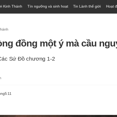
ời Kinh Thánh
Tín ngưỡng và sinh hoạt
Tin Lành thế giới
Hoạt 
Thánh
òng đồng một ý mà cầu ngu
Các Sứ Đồ chương 1-2
m
ung
5:11