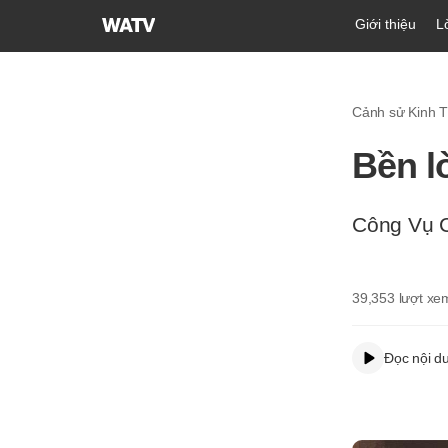
Hội
Giới thiệu
L
Thánh
của
Đức
Cảnh sử Kinh 
Chúa
Trời
Bền l
Hiệp
Hội
Truyền
Công Vụ 
Giáo
Tin
Lành
39,353
lượt xe
Thế
Giới
Đọc nội d