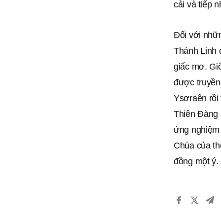
cải và tiếp
Đối với nhữ
Thánh Linh c
giấc mơ. Gi
được truyền
Ysơraên rồi 
Thiên Đàng 
ứng nghiệm 
Chúa của th
đồng một ý.