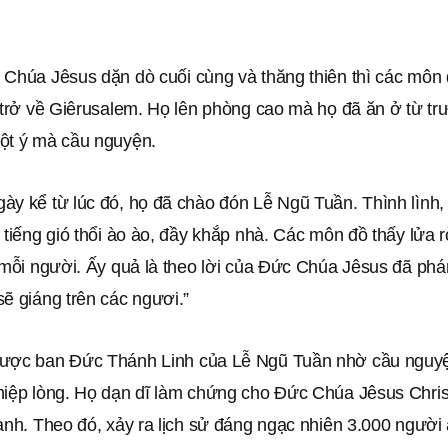
Chúa Jêsus dặn dò cuối cùng và thăng thiên thì các môn đ
 trở về Giêrusalem. Họ lên phòng cao mà họ đã ăn ở từ tr
ột ý mà cầu nguyện.
y kể từ lúc đó, họ đã chào đón Lễ Ngũ Tuần. Thình lình, 
 tiếng gió thổi ào ào, đầy khắp nhà. Các môn đồ thấy lửa r
n mỗi người. Ấy quả là theo lời của Đức Chúa Jêsus đã ph
ẽ giáng trên các ngươi.”
ược ban Đức Thánh Linh của Lễ Ngũ Tuần nhờ cầu nguyện
hiệp lòng. Họ dạn dĩ làm chứng cho Đức Chúa Jêsus Chris
ành. Theo đó, xảy ra lịch sử đáng ngạc nhiên 3.000 người