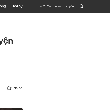
Search
động
Thời sự
Bài Ca Mới
Video
Tiếng Việt
Submit
yện
Chia sẻ