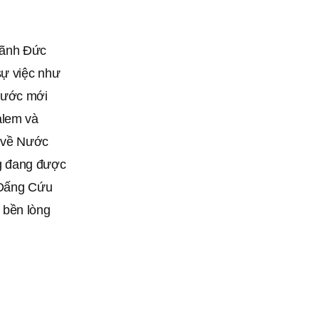
lãnh Đức
sự việc như
o ước mới
alem và
y về Nước
g đang được
n Đấng Cứu
 bền lòng