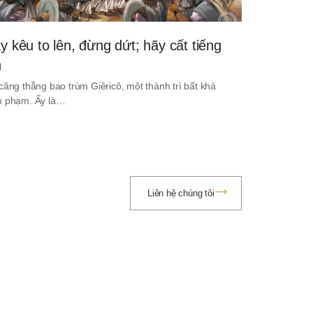
y kêu to lên, đừng dứt; hãy cất tiếng
n
căng thẳng bao trùm Giêricô, một thành trì bất khả
 phạm. Ấy là…
Liên hệ chúng tôi