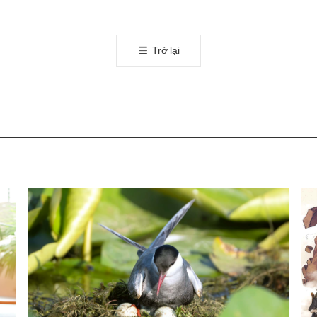
오
톡
공
Trở lại
유
하
기