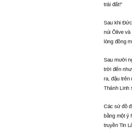
trái đất!”
Sau khi Đức 
núi Ôlive và
lòng đồng m
Sau mười ngà
trời đến như
ra, đậu trê
Thánh Linh s
Các sứ đồ đ
bằng một ý 
truyền Tin L