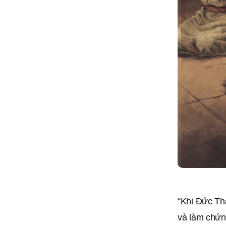
“Khi Ðức Thá
và làm chứn