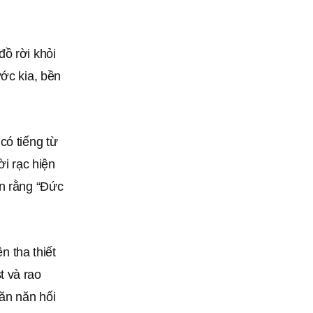
ồ rời khỏi
ước kia, bền
có tiếng từ
ời rạc hiện
án rằng “Ðức
 tha thiết
t và rao
 ăn năn hối