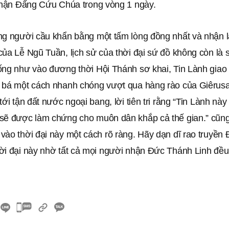
 nhận Đấng Cứu Chúa trong vòng 1 ngày.
ng người cầu khẩn bằng một tấm lòng đồng nhất và nhận 
ủa Lễ Ngũ Tuần, lịch sử của thời đại sứ đồ không còn là 
ống như vào đương thời Hội Thánh sơ khai, Tin Lành gia
 bá một cách nhanh chóng vượt qua hàng rào của Giêrus
tới tận đất nước ngoại bang, lời tiên tri rằng “Tin Lành nà
sẽ được làm chứng cho muôn dân khắp cả thế gian.” cũn
vào thời đại này một cách rõ ràng. Hãy dạn dĩ rao truyề
ời đại này nhờ tất cả mọi người nhận Đức Thánh Linh đều
카
카