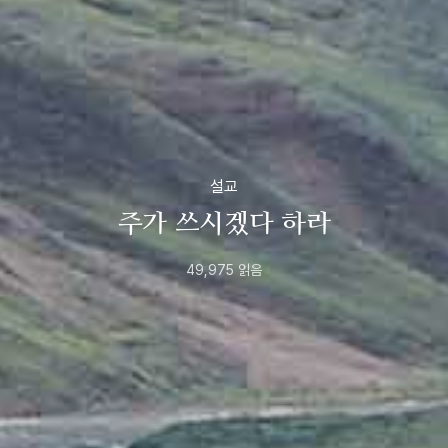
설교
주가 쓰시겠다 하라
49,975
읽음
2020년
6월
5일