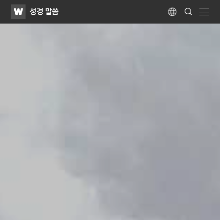
WATV
Search
성경 말씀
Submit
Language
naviga