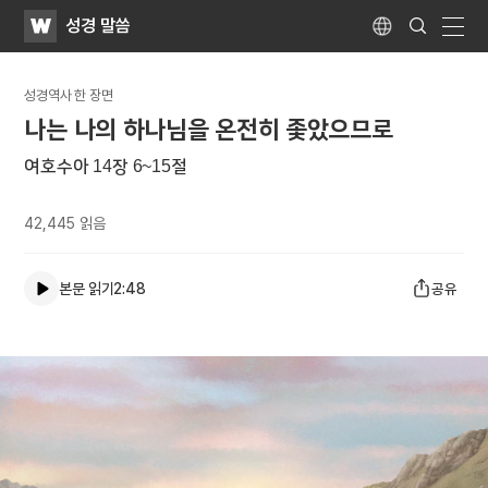
WATV
Search
성경 말씀
Submit
Language
naviga
성경역사 한 장면
나는 나의 하나님을 온전히 좇았으므로
여호수아 14장 6~15절
42,445
읽음
본문 읽기
2:48
공유