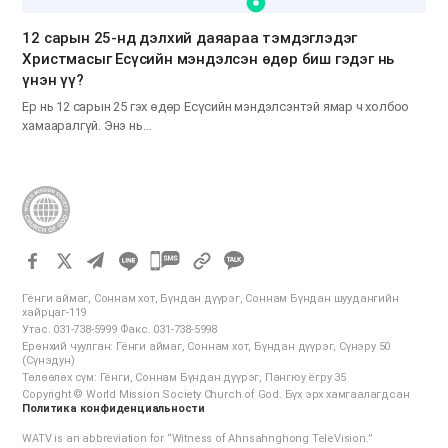
12 сарын 25-нд дэлхий даяараа тэмдэглэдэг
Христмасыг Есүсийн мэндэлсэн өдөр биш гэдэг нь
үнэн үү?
Ер нь 12 сарын 25 гэх өдөр Есүсийн мэндэлсэнтэй ямар ч холбоо
хамааралгүй. Энэ нь…
카
카
Гёнги аймаг, Соннам хот, Бүндан дүүрэг, Соннам Бүндан шуудангийн
오
хайрцаг-119
Утас. 031-738-5999 Факс. 031-738-5998
톡
Ерөнхий чуулган: Гёнги аймаг, Соннам хот, Бүндан дүүрэг, Сүнэру 50
공
(Сүнэдун)
Төлөөлөх сүм: Гёнги, Соннам Бүндан дүүрэг, Пангюу ёгру 35
유
Copyright © World Mission Society Church of God. Бүх эрх хамгаалагдсан
하
Политика конфиденциальности
기
WATV is an abbreviation for “Witness of Ahnsahnghong TeleVision.”