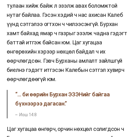
тулаан хийж байж л эзэлж авах боломжтой
нутаг байлаа. Гэсэн хэдий ч нас ахисан Калеб
үүнд сэтгэлээ огтхон ч чилээсэнгүй. Бурхан
хамт байхад ямар ч газрыг эзэлж чадна гэдэгт
баттай итгэж байсан юм. Цаг хугацаа
өнгөрөхийн хэрээр нөхцөл байдал ч их
өөрчлөгдсөн. Гэвч Бурханы амлалт зайлшгүй
биелнэ гэдэгт итгэсэн Калебын сэтгэл хувирч
өөрчлөгдөөгүй юм.
“… би өөрийн Бурхан ЭЗЭНийг байгаа
бүхнээрээ дагасан.”
Иош 14:8
Цаг хугацаа өнгөрч, орчин нөхцөл солигдсон ч