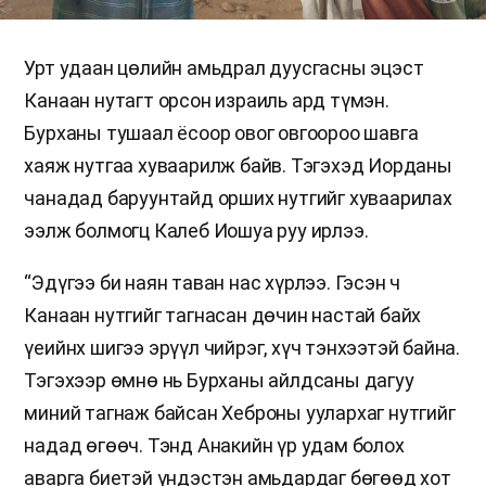
Урт удаан цөлийн амьдрал дуусгасны эцэст
Канаан нутагт орсон израиль ард түмэн.
Бурханы тушаал ёсоор овог овгоороо шавга
хаяж нутгаа хуваарилж байв. Тэгэхэд Иорданы
чанадад баруунтайд орших нутгийг хуваарилах
ээлж болмогц Калеб Иошуа руу ирлээ.
“Эдүгээ би наян таван нас хүрлээ. Гэсэн ч
Канаан нутгийг тагнасан дөчин настай байх
үеийнх шигээ эрүүл чийрэг, хүч тэнхээтэй байна.
Тэгэхээр өмнө нь Бурханы айлдсаны дагуу
миний тагнаж байсан Хеброны уулархаг нутгийг
надад өгөөч. Тэнд Анакийн үр удам болох
аварга биетэй үндэстэн амьдардаг бөгөөд хот