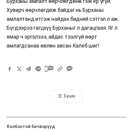
Бурханы амлалт өөрчлөгдөнө гэж ер үгүй.
Хувирч өөрчлөгдөж байдаг нь Бурханы
амлалтанд итгэж найдах бидний сэтгэл л аж.
Бүгдээрээ гагцхүү Бурханыг л дагацгаая. Яг л
ямар ч эргэлзээ, айдас тээлгүй өөрт
амлагдсанаа өвлөн авсан Калеб шиг!
카
카
오
톡
Буцах
공
유
하
기
Холбоотой бичвэрүүд