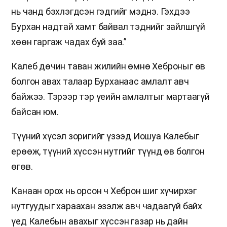
нь чанд бэхлэгдсэн гэдгийг мэднэ. Гэхдээ
Бурхан надтай хамт байвал тэднийг зайлшгүй
хөөн гаргаж чадах буй заа.”
Калеб дөчин таван жилийн өмнө Хеброныг өв
болгон авах талаар Бурханаас амлалт авч
байжээ. Тэрээр тэр үеийн амлалтыг мартаагүй
байсан юм.
Түүний хүсэл зоригийг үзээд Иошуа Калебыг
ерөөж, түүний хүссэн нутгийг түүнд өв болгон
өгөв.
Канаан орох нь орсон ч Хеброн шиг хүчирхэг
нутгуудыг хараахан эзэлж авч чадаагүй байх
үед Калебын авахыг хүссэн газар нь дайн