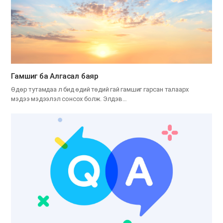
Гамшиг ба Алгасал баяр
Өдөр тутамдаа л бид өдий төдий гай гамшиг гарсан талаарх
мэдээ мэдээлэл сонсох болж. Элдэв…