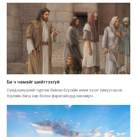
Би ч чамайг шийтгэхгүй
Сүмд хүмүүсийг сургаж байсан Есүсийн өмнө хэсэг хүмүүс ирэв.
Хуулийн багш нар болон фарисайчууд завхайрч…