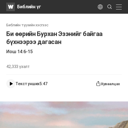
WATV
Search
Библийн үг
Submit
naviga
Language
Библийн түүхийн хэсгээс
Би өөрийн Бурхан Эзэнийг байгаа
бүхнээрээ дагасан
Иош 14:6-15
42,333
үзэлт
Текст унших
5:47
Хуваалцах