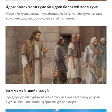
Идэж болох хоол хүнс ба идэж болохгүй хоол хүнс
Мосегийн хууль дагадаг иудейн шашин ба Христийн хууль дагадаг
Христийн шашны хооронд ялгаатай тал олон…
Би ч чамайг шийтгэхгүй
Сүмд хүмүүсийг сургаж байсан Есүсийн өмнө хэсэг хүмүүс ирэв.
Хуулийн багш нар болон фарисайчууд завхайрч…