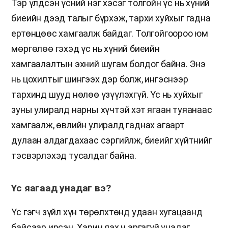
Тэр үлдсэн үсний нэг хэсэг толгойн үс нь хүний
биеийн дээд талыг бүрхэж, тархи хуйхыг гадна
ертөнцөөс хамгаалж байдаг. Толгойгоороо юм
мөргөлөө гэхэд үс нь хүний биеийн
хамгаалалтын эхний шугам болдог байна. Энэ
нь цохилтыг шингээх дэр болж, ингэснээр
тархинд шууд нөлөө үзүүлэхгүй. Үс нь хуйхыг
зуны улиралд нарны хүчтэй хэт ягаан туяанаас
хамгаалж, өвлийн улиралд гаднах агаарт
дулаан алдагдахаас сэргийлж, биеийг хүйтнийг
тэсвэрлэхэд тусалдаг байна.
Үс яагаад унадаг вэ?
Үс гэгч зүйл хүн төрөлхтөнд удаан хугацаанд
байсаар ирсэн. Харин яах ч аргагүй унадаг.