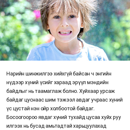
Нарийн шинжилгээ хийхгүй байсан ч энгийн
нүдээр хүний үсийг хараад эрүүл мэндийн
байдлыг нь таамаглаж болно. Хуйхаар урсаж
байдаг цуснаас шим тэжээл авдаг учраас хүний
үс цустай нэн ойр холбоотой байдаг.
Босоогоороо явдаг хүний тухайд цусаа хуйх руу
илгээх нь бусад амьтадтай харьцуулахад