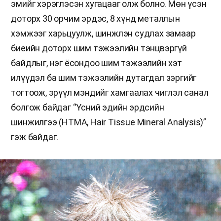
эмийг хэрэглэсэн хугацааг олж болно. Мөн үсэн
доторх 30 орчим эрдэс, 8 хүнд металлын
хэмжээг харьцуулж, шинжлэн судлах замаар
биеийн доторх шим тэжээлийн тэнцвэргүй
байдлыг, нэг ёсондоо шим тэжээлийн хэт
илүүдэл ба шим тэжээлийн дутагдал зэргийг
тогтоож, эрүүл мэндийг хамгаалах чиглэл санал
болгож байдаг “Үсний эдийн эрдсийн
шинжилгээ (HTMA, Hair Tissue Mineral Analysis)”
гэж байдаг.