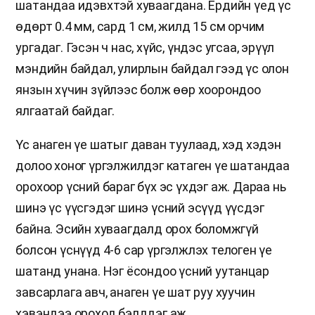
шатандаа идэвхтэй хуваагдана. Ердийн үед үс
өдөрт 0.4 мм, сард 1 см, жилд 15 см орчим
ургадаг. Гэсэн ч нас, хүйс, үндэс угсаа, эрүүл
мэндийн байдал, улирлын байдал гээд үс олон
янзын хүчин зүйлээс болж өөр хоорондоо
ялгаатай байдаг.
Үс анаген үе шатыг даван туулаад, хэд хэдэн
долоо хоног үргэлжилдэг катаген үе шатандаа
орохоор үсний бараг бүх эс үхдэг аж. Дараа нь
шинэ үс үүсгэдэг шинэ үсний эсүүд үүсдэг
байна. Эсийн хуваагдалд орох боломжгүй
болсон үснүүд 4-6 сар үргэлжлэх телоген үе
шатанд унана. Нэг ёсондоо үсний уутанцар
завсарлага авч, анаген үе шат руу хуучин
хэвэндээ ороход бэлддэг аж.