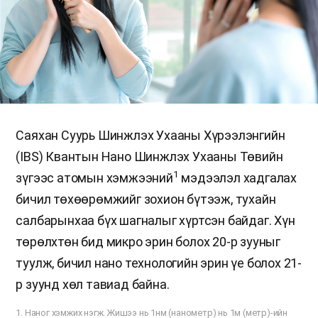
Саяхан Суурь Шинжлэх Ухааны Хүрээлэнгийн
(IBS) Квантын Нано Шинжлэх Ухааны Төвийн
1
зүгээс атомын хэмжээний
мэдээлэл хадгалах
бичил төхөөрөмжийг зохион бүтээж, тухайн
салбарынхаа бүх шагналыг хүртсэн байдаг. Хүн
төрөлхтөн бид микро эрин болох 20-р зууныг
туулж, бичил нано технологийн эрин үе болох 21-
р зуунд хөл тавиад байна.
1. Наног хэмжих нэгж. Жишээ нь 1нм (нанометр) нь 1м (метр)-ийн