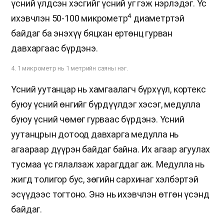
үсний үлдсэн хэсгийг үсний уг гэж нэрлэдэг. Үс
4
ихэвчлэн 50-100 микрометр
диаметртэй
байдаг ба энэхүү бяцхан ертөнц гурван
давхаргаас бүрдэнэ.
4. 1 микрометр нь 1 метрийн саяны нэг.
Үсний уутанцар нь хамгаалагч бүрхүүл, кортекс
буюу үсний өнгийг бүрдүүлдэг хэсэг, медулла
буюу үсний чөмөг гурваас бүрдэнэ. Үсний
уутанцрын дотоод давхарга медулла нь
агаараар дүүрэн байдаг байна. Их агаар агуулах
тусмаа үс гялалзаж харагддаг аж. Медулла нь
жигд толигор бус, зөгийн сархинаг хэлбэртэй
эсүүдээс тогтоно. Энэ нь ихэвчлэн өтгөн үсэнд
байдаг.