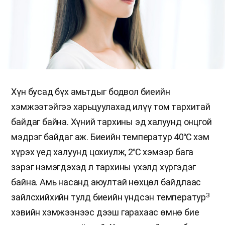
Хүн бусад бүх амьтдыг бодвол биеийн
хэмжээтэйгээ харьцуулахад илүү том тархитай
байдаг байна. Хүний тархины эд халуунд онцгой
мэдрэг байдаг аж. Биеийн температур 40℃ хэм
хүрэх үед халуунд цохиулж, 2℃ хэмээр бага
зэрэг нэмэгдэхэд л тархины үхэлд хүргэдэг
байна. Амь насанд аюултай нөхцөл байдлаас
3
зайлсхийхийн тулд биеийн үндсэн температур
хэвийн хэмжээнээс дээш гарахаас өмнө бие