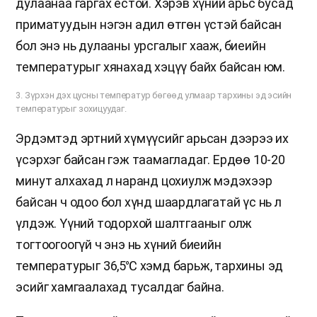
дулаанаа гаргах ёстой. Хэрэв хүний арьс бусад
приматуудын нэгэн адил өтгөн үстэй байсан
бол энэ нь дулааны урсгалыг хааж, биеийн
температурыг хянахад хэцүү байх байсан юм.
3. Зүрхэн дэх цусны температур бөгөөд улмаар тархины эд эсийн
температурыг зохицуудаг.
Эрдэмтэд эртний хүмүүсийг арьсан дээрээ их
үсэрхэг байсан гэж таамагладаг. Ердөө 10-20
минут алхахад л наранд цохиулж мэдэхээр
байсан ч одоо бол хүнд шаардлагатай үс нь л
үлдэж. Үүний тодорхой шалтгааныг олж
тогтоогоогүй ч энэ нь хүний биеийн
температурыг 36,5℃ хэмд барьж, тархины эд
эсийг хамгаалахад тусалдаг байна.