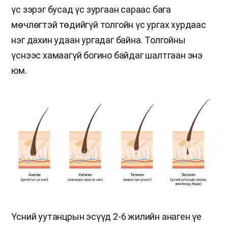
үс зэрэг бусад үс зургаан сараас бага
мөчлөгтэй төдийгүй толгойн үс ургах хурдаас
нэг дахин удаан ургадаг байна. Толгойны
үснээс хамаагүй богино байдаг шалтгаан энэ
юм.
Үсний уутанцрын эсүүд 2-6 жилийн анаген үе