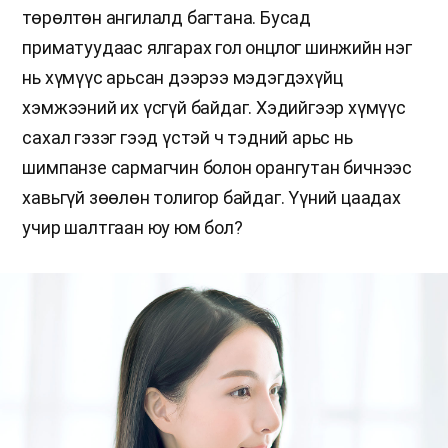
төрөлтөн ангилалд багтана. Бусад
приматуудаас ялгарах гол онцлог шинжийн нэг
нь хүмүүс арьсан дээрээ мэдэгдэхүйц
хэмжээний их үсгүй байдаг. Хэдийгээр хүмүүс
сахал гэзэг гээд үстэй ч тэдний арьс нь
шимпанзе сармагчин болон орангутан бичнээс
хавьгүй зөөлөн толигор байдаг. Үүний цаадах
учир шалтгаан юу юм бол?