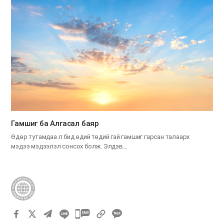
Гамшиг ба Алгасал баяр
Өдөр тутамдаа л бид өдий төдий гай гамшиг гарсан талаарх
мэдээ мэдээлэл сонсох болж. Элдэв…
카