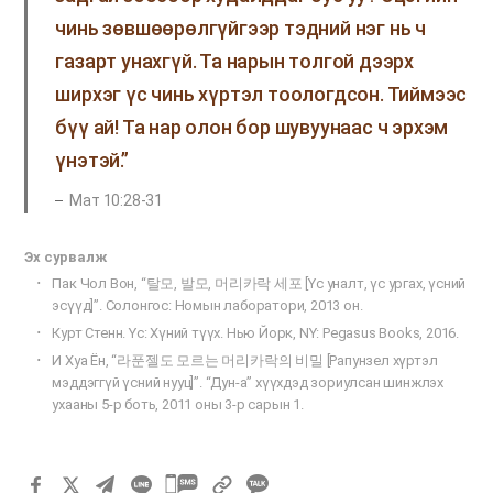
чинь зөвшөөрөлгүйгээр тэдний нэг нь ч
газарт унахгүй. Та нарын толгой дээрх
ширхэг үс чинь хүртэл тоологдсон. Тиймээс
бүү ай! Та нар олон бор шувуунаас ч эрхэм
үнэтэй.”
Мат 10:28-31
​Эх сурвалж
Пак Чол Вон, “탈모, 발모, 머리카락 세포 [Үс уналт, үс ургах, үсний
эсүүд]”. Солонгос: Номын лаборатори, 2013 он.
Курт Стенн. Үс: Хүний түүх. Нью Йорк, NY: Pegasus Books, 2016.
И Хуа Ён, “라푼젤도 모르는 머리카락의 비밀 [Рапунзел хүртэл
мэддэггүй үсний нууц]”. “Дун-а” хүүхдэд зориулсан шинжлэх
ухааны 5-р боть, 2011 оны 3-р сарын 1.
카