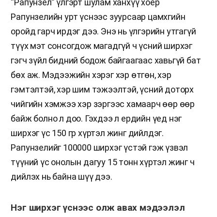
“Рапунзел” үлгэрт шулам ханхүү хоёр
Рапунзелийн урт үснээс зуурсаар цамхгийн
оройд гарч ирдэг дээ. Энэ нь үлгэрийн утгагүй
түүх мэт сонсогдож магадгүй ч үсний ширхэг
гэгч зүйл бидний бодож байгаагаас хавьгүй бат
бөх аж. Мэдээжийн хэрэг хэр өтгөн, хэр
гэмтэлтэй, хэр шим тэжээлтэй, үсний доторх
чийгийн хэмжээ хэр зэргээс хамаарч өөр өөр
байж болно л доо. Гэхдээ л ердийн үед нэг
ширхэг үс 150 гр хүртэл жинг дийлдэг.
Рапунзелийг 100000 ширхэг үстэй гэж үзвэл
түүний үс онолын дагуу 15 тонн хүртэл жинг ч
дийлэх нь байна шүү дээ.
Нэг ширхэг үснээс олж авах мэдээлэл