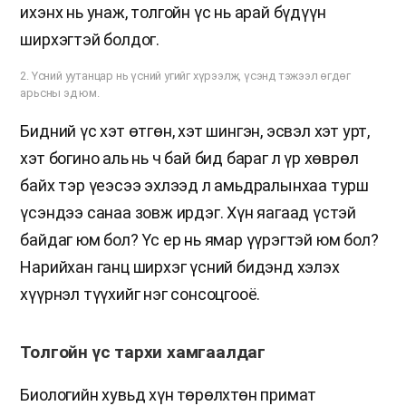
ихэнх нь унаж, толгойн үс нь арай бүдүүн
ширхэгтэй болдог.
2. Үсний уутанцар нь үсний угийг хүрээлж, үсэнд тэжээл өгдөг
арьсны эд юм.
Бидний үс хэт өтгөн, хэт шингэн, эсвэл хэт урт,
хэт богино аль нь ч бай бид бараг л үр хөврөл
байх тэр үеэсээ эхлээд л амьдралынхаа турш
үсэндээ санаа зовж ирдэг. Хүн яагаад үстэй
байдаг юм бол? Үс ер нь ямар үүрэгтэй юм бол?
Нарийхан ганц ширхэг үсний бидэнд хэлэх
хүүрнэл түүхийг нэг сонсоцгооё.
Толгойн үс тархи хамгаалдаг
Биологийн хувьд хүн төрөлхтөн примат