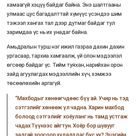
хамаагүй хэцүү байдаг байна. Энэ шалтгааны
улмаас цус багадалттай хүмүүс үсэндээ шим
тэжээл хангах тал дээр дутмаг байдаг тул
заримдаа үс нь их унадаг байна.
Амьдралын турш нэг ижил газраа дахин дахин
ургасаар, тархиа хамгаалж, үй олон мэдээлэл
өгсөөр байдаг үс. Тийм туяхан, нарийхан орон
зайд агуулагдах мэдээллийн хүч, хэмжээ
төсөөлөхийн аргагүй.
“Махбодыг хөнөөгчдөөс бүү ай. Учир нь тэд
сэтгэлийг хөнөөж үл чадна. Харин махбод
болоод сэтгэлийг хоёуланг нь тамд устгаж
чадах Түүнээс айгтун. Хоёр бор шувууг
задгай зоосоор худалддаг бус уу? Эцэгийн