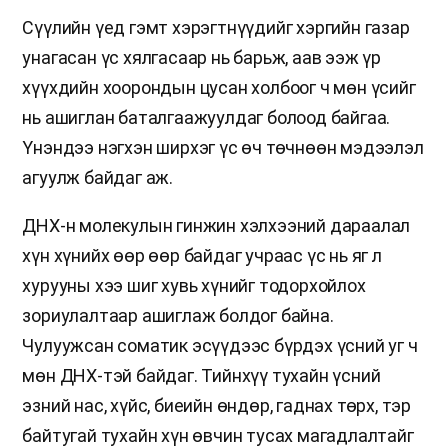
Сүүлийн үед гэмт хэрэгтнүүдийг хэргийн газар
унагасан үс хялгасаар нь барьж, аав ээж үр
хүүхдийн хоорондын цусан холбоог ч мөн үсийг
нь ашиглан баталгаажуулдаг болоод байгаа.
Үнэндээ нэгхэн ширхэг үс өч төчнөөн мэдээлэл
агуулж байдаг аж.
ДНХ-н молекулын гинжин хэлхээний дараалал
хүн хүнийх өөр өөр байдаг учраас үс нь яг л
хурууны хээ шиг хувь хүнийг тодорхойлох
зориулалтаар ашиглаж болдог байна.
Чулуужсан соматик эсүүдээс бүрдэх үсний уг ч
мөн ДНХ-тэй байдаг. Тийнхүү тухайн үсний
эзний нас, хүйс, биеийн өндөр, гаднах төрх, тэр
байтугай тухайн хүн өвчин тусах магадлалтайг