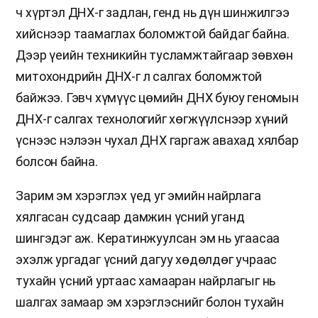
ч хүртэл ДНХ-г задлан, генд нь дүн шинжилгээ
хийснээр таамаглах боломжтой байдаг байна.
Дээр үеийн техникийн тусламжтайгаар зөвхөн
митохондрийн ДНХ-г л салгах боломжтой
байжээ. Гэвч хүмүүс цөмийн ДНХ буюу геномын
ДНХ-г салгах технологийг хөгжүүлснээр хүний
үснээс нэлээн чухал ДНХ гаргаж авахад хялбар
болсон байна.
Зарим эм хэрэглэх үед уг эмийн найрлага
хялгасан судсаар дамжин үсний уганд
шингэдэг аж. Кератинжуулсан эм нь угаасаа
эхэлж ургадаг үсний дагуу хөдөлдөг учраас
тухайн үсний уртаас хамааран найрлагыг нь
шалгах замаар эм хэрэглэснийг болон тухайн