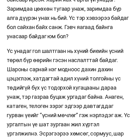
Заримдаа цөөхөн тугаар унаж, заримдаа бүр
алга дүүрэн унах нь бий. Үс тэр хэвээрээ байдаг
бол сайхан байх санж. Гэвч яагаад байнга
унасаар байдаг юм бол?
Үс унадаг гол шалтгаан нь хүний биеийн үсний
төрөл бүр өөрийн гэсэн наслалттай байдаг.
Шароны сарнай нэг модноос дахин дахин
цэцэглэж, хатдагтай адил хүний толгойны үс
төдийгүй бүх үс тодорхой хугацааны дараа
унаж, тэр газраа буцаж ургадаг байна. Анаген,
катаген, телоген зэрэг эдгээр давтагддаг
гурван үеийг “үсний мөчлөг” гэж нэрлэдэг аж. Үс
ургалтын үе шат зургаан жил хүртэл
үргэлжилнэ. Эсрэгээрээ хөмсөг, сормуус, шар