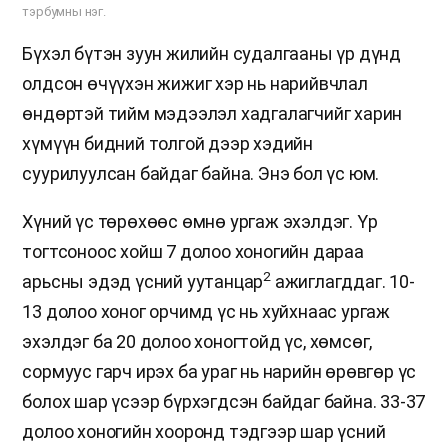
тэрбумны нэг.
Бүхэл бүтэн зуун жилийн судалгааны үр дүнд
олдсон өчүүхэн жижиг хэр нь нарийвчлал
өндөртэй тийм мэдээлэл хадгалагчийг харин
хүмүүн бидний толгой дээр хэдийн
суурилуулсан байдаг байна. Энэ бол үс юм.
Хүний үс төрөхөөс өмнө ургаж эхэлдэг. Үр
тогтсоноос хойш 7 долоо хоногийн дараа
2
арьсны эдэд үсний уутанцар
ажиглагддаг. 10-
13 долоо хоног орчимд үс нь хуйхнаас ургаж
эхэлдэг ба 20 долоо хоногтойд үс, хөмсөг,
сормуус гарч ирэх ба ураг нь нарийн өрөвгөр үс
болох шар үсээр бүрхэгдсэн байдаг байна. 33-37
долоо хоногийн хооронд тэдгээр шар үсний