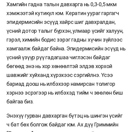
Хамгийн гадна талын давхарга нь 0,3-0,5 мкм
хэмжээтэй кутикул юм. Кератин уураг гаргагч
эпидермисийн эсүүд хайрс шиг давхралдан,
үсний дотор талыг бүрхэн, улмаар үсийг халуун,
гэрэл, химийн бодис зэрэг гадны хүчин зүйлээс
хамгаалж байдаг байна. Эпидермисийн эсүүд нь
үсний үзүүр рүү гадагшаа чиглэсэн байдаг
бөгөөд энэ нь хор хөнөөлтэй элдэв хорхой
шавжийг хуйханд хүрэхээс сэргийлнэ. Үсээ
бариад доош нь илбэхээр намирсан толигор
хэрнээ эсрэгээр нь илбэхэд тийм ч зөөлөн биш
байгаа биз.
Энэхүү гурван давхарган бүтэц нь шингэн үсийг
ч бат бөх болгож байдаг юм. Ах дүү Гриммийн