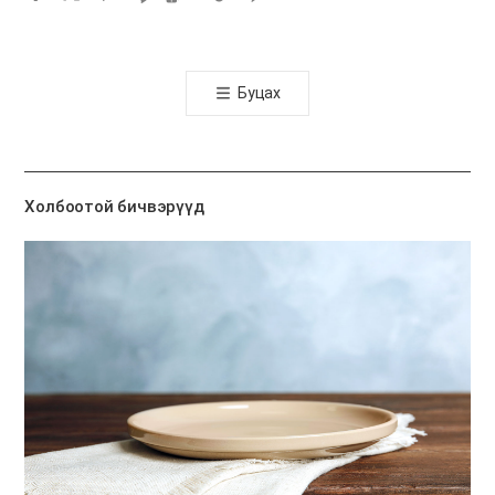
카
오
톡
Буцах
공
유
하
기
Холбоотой бичвэрүүд