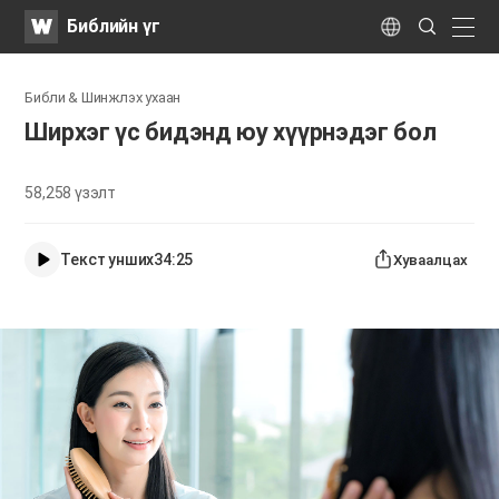
WATV
Search
Библийн үг
Submit
naviga
Language
Библи & Шинжлэх ухаан
Ширхэг үс бидэнд юу хүүрнэдэг бол
58,258
үзэлт
Текст унших
34:25
Хуваалцах