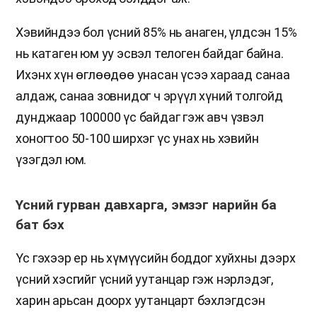
Хэвийндээ бол үсний 85% нь анаген, үлдсэн 15%
нь катаген юм уу эсвэл телоген байдаг байна.
Ихэнх хүн өглөөдөө унасан үсээ хараад санаа
алдаж, санаа зовнидог ч эрүүл хүний толгойд
дунджаар 100000 үс байдаг гэж авч үзвэл
хоногтоо 50-100 ширхэг үс унах нь хэвийн
үзэгдэл юм.
Үсний гурван давхарга, эмзэг нарийн ба
бат бэх
Үс гэхээр ер нь хүмүүсийн боддог хуйхны дээрх
үсний хэсгийг үсний уутанцар гэж нэрлэдэг,
харин арьсан доорх уутанцарт бэхлэгдсэн