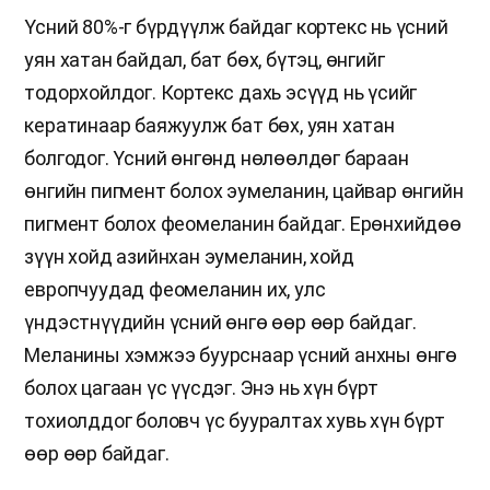
Үсний 80%-г бүрдүүлж байдаг кортекс нь үсний
уян хатан байдал, бат бөх, бүтэц, өнгийг
тодорхойлдог. Кортекс дахь эсүүд нь үсийг
кератинаар баяжуулж бат бөх, уян хатан
болгодог. Үсний өнгөнд нөлөөлдөг бараан
өнгийн пигмент болох эумеланин, цайвар өнгийн
пигмент болох феомеланин байдаг. Ерөнхийдөө
зүүн хойд азийнхан эумеланин, хойд
европчуудад феомеланин их, улс
үндэстнүүдийн үсний өнгө өөр өөр байдаг.
Меланины хэмжээ буурснаар үсний анхны өнгө
болох цагаан үс үүсдэг. Энэ нь хүн бүрт
тохиолддог боловч үс бууралтах хувь хүн бүрт
өөр өөр байдаг.